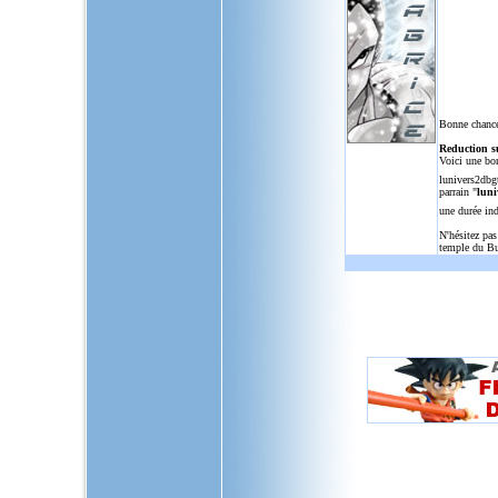
Bonne chance
Reduction s
Voici une bo
lunivers2dbg
parrain "
luni
une durée in
N'hésitez pas
temple du Bu
L'Univers de Dragon Ball GT, u
dragon,ball,z,gt,af,dragonbal