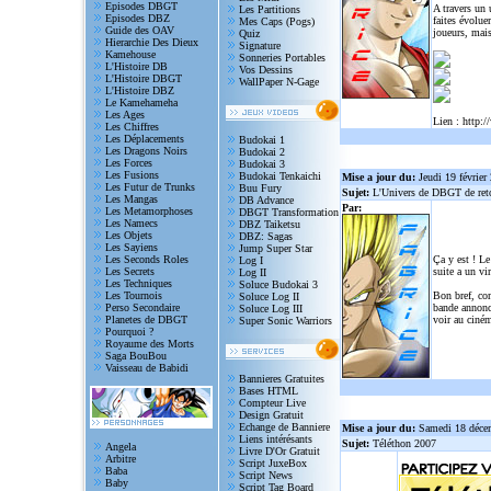
Episodes DBGT
A travers un
Les Partitions
Episodes DBZ
faites évolue
Mes Caps (Pogs)
Guide des OAV
joueurs, mais
Quiz
Hierarchie Des Dieux
Signature
Kamehouse
Sonneries Portables
L'Histoire DB
Vos Dessins
L'Histoire DBGT
WallPaper N-Gage
L'Histoire DBZ
Le Kamehameha
Les Ages
Lien :
http:/
Les Chiffres
Les Déplacements
Budokai 1
Les Dragons Noirs
Budokai 2
Les Forces
Budokai 3
Les Fusions
Budokai Tenkaichi
Mise a jour du:
Jeudi 19 février
Les Futur de Trunks
Buu Fury
Sujet:
L'Univers de DBGT de reto
Les Mangas
DB Advance
Par:
Les Metamorphoses
DBGT Transformation
Les Namecs
DBZ Taiketsu
Les Objets
DBZ: Sagas
Les Sayiens
Jump Super Star
Les Seconds Roles
Ça y est ! Le
Log I
Les Secrets
suite a un vi
Log II
Les Techniques
Soluce Budokai 3
Les Tournois
Bon bref, com
Soluce Log II
Perso Secondaire
bande annonce
Soluce Log III
Planetes de DBGT
voir au ciném
Super Sonic Warriors
Pourquoi ?
Royaume des Morts
Saga BouBou
Vaisseau de Babidi
Bannieres Gratuites
Bases HTML
Compteur Live
Design Gratuit
Echange de Banniere
Mise a jour du:
Samedi 18 déce
Liens intérésants
Sujet:
Téléthon 2007
Angela
Livre D'Or Gratuit
Arbitre
Script JuxeBox
Baba
Script News
Baby
Script Tag Board