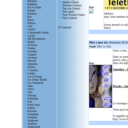
Bacterie
Splash Gratuit
Baddack
Textures Gratuite
Be le Chien
Par:
Top site Gratuit
Bojack
Tuto php3
Boubou
téléthon :
Tuto Pseudo Frame
Bra
http://don.telethon.fr
Tuto Uplaod
Broly
Bulma
Soyez attentif et sol
Cell
1
Connecté
Merci.
Chichi
Commando Geniu
Cooler
DB:Revolution
Dendé
Mise a jour du:
Dimanche 18 N
Dr Brief
Sujet:
Dbz Le film
Freezer
Salut a tous
Gotenks
Gregory
Dans un prem
Gyumao
pense), plus 
Hercule
rôles ont déjà
Par:
Janemba
Krillin
Sangoku : 
L'Ancien
Lanfan
Les Cyborgs
Les Dieux Kaioh
Les Saibamen
Nam
Piccolo : Ja
Olive
Oob
Oolong
Paikuhan
Pan
Le tournage 
PetitCoeur
Raditz
Voila pour le
Recoom
Sangohan
Je rappelle q
Sangoku
http://www.l
Sangoten
Shapner
Sporovitch