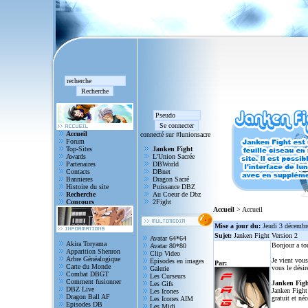
Accueil
connecté sur #lunionsacre
Forum
Top-Sites
Janken Fight
Awards
L'Union Sacrée
Partenaires
DBWorld
Contacts
DBnet
Bannieres
Dragon Sacré
Histoire du site
Puissance DBZ
Recherche
Au Coeur de Dbz
Concours
2Fight
Accueil
> Accueil
Mise a jour du:
Jeudi 3 décembr
Sujet:
Janken Fight Version 2
Avatar 64*64
Akira Toryama
Bonjour a to
Avatar 80*80
Apparition Shenron
Clip Video
Arbre Généalogique
Je vient vous
Episodes en images
Par:
Carte du Monde
vous le désir
Galerie
Combat DBGT
Les Curseurs
Comment fusionner
Janken Figh
Les Gifs
DBZ Live
Janken Fight 
Les Icones
Dragon Ball AF
gratuit et né
Les Icones AIM
Episodes DB
Les Midi