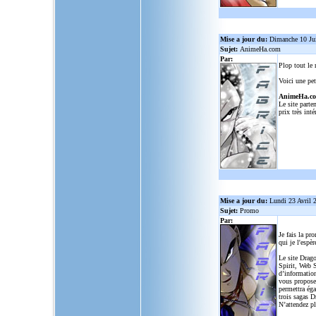
Mise a jour du:
Dimanche 10 Ju
Sujet:
AnimeHa.com
Par:
Plop tout le
Voici une pet
AnimeHa.c
Le site parte
prix très inté
Mise a jour du:
Lundi 23 Avril 
Sujet:
Promo
Par:
Je fais la pr
qui je l'espèr
Le site Drago
Spirit, Web S
d’informatio
vous propose
permettra ég
trois sagas D
N’attendez p