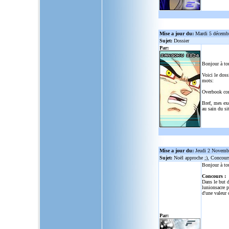
Mise a jour du:
Mardi 5 décemb
Sujet:
Dossier
Par:
Bonjour à to
Voici le doss
mots:
Overbook co
Bref, mes ex
au sain du sit
Mise a jour du:
Jeudi 2 Novemb
Sujet:
Noël approche ;), Concour
Bonjour à to
Concours :
Dans le but d
lunionsacre
po
d'une valeur 
Par: