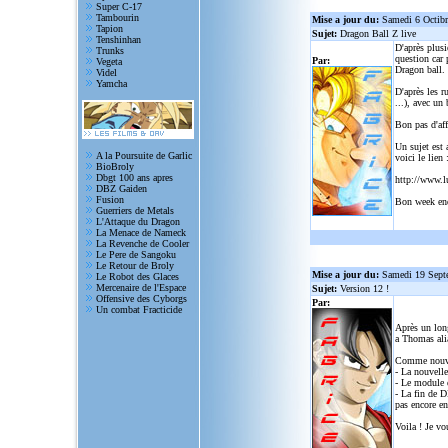
Super C-17
Tambourin
Mise a jour du:
Samedi 6 Octib
Tapion
Sujet:
Dragon Ball Z live
Tenshinhan
D'après plusi
Trunks
question car 
Par:
Vegeta
Dragon ball.
Videl
Yamcha
D'après les r
...), avec un
Bon pas d'aff
Un sujet est 
A la Poursuite de Garlic
voici le lien 
BioBroly
Dbgt 100 ans apres
http://www.l
DBZ Gaiden
Fusion
Bon week en
Guerriers de Metals
L'Attaque du Dragon
La Menace de Nameck
La Revenche de Cooler
Le Pere de Sangoku
Le Retour de Broly
Mise a jour du:
Samedi 19 Sept
Le Robot des Glaces
Mercenaire de l'Espace
Sujet:
Version 12 !
Offensive des Cyborgs
Par:
Un combat Fracticide
Après un lon
a Thomas alia
Comme nouve
- La nouvelle
- Le module d
- La fin de D
pas encore en
Voila ! Je vo