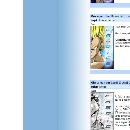
Mise a jour du:
Dimanche 10 Ju
Sujet:
AnimeHa.com
Par:
Plop tout le
Voici une pet
AnimeHa.c
Le site parte
prix très inté
Mise a jour du:
Lundi 23 Avril 
Sujet:
Promo
Par:
Je fais la pr
qui je l'espèr
Le site Drago
Spirit, Web S
d’informatio
vous propose
permettra ég
trois sagas D
N’attendez p