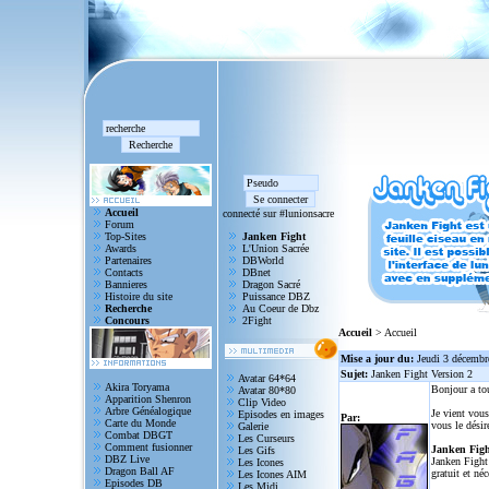
Accueil
connecté sur #lunionsacre
Forum
Top-Sites
Janken Fight
Awards
L'Union Sacrée
Partenaires
DBWorld
Contacts
DBnet
Bannieres
Dragon Sacré
Histoire du site
Puissance DBZ
Recherche
Au Coeur de Dbz
Concours
2Fight
Accueil
> Accueil
Mise a jour du:
Jeudi 3 décembr
Sujet:
Janken Fight Version 2
Avatar 64*64
Akira Toryama
Bonjour a to
Avatar 80*80
Apparition Shenron
Clip Video
Arbre Généalogique
Je vient vous
Episodes en images
Par:
Carte du Monde
vous le désir
Galerie
Combat DBGT
Les Curseurs
Comment fusionner
Janken Figh
Les Gifs
DBZ Live
Janken Fight 
Les Icones
Dragon Ball AF
gratuit et né
Les Icones AIM
Episodes DB
Les Midi