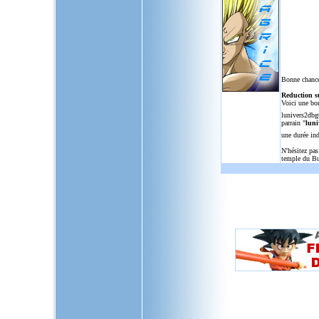
Bonne chance
Reduction s
Voici une bo
lunivers2dbg
parrain "
luni
une durée in
N'hésitez pas
temple du Bu
L'Univers de Dragon Ball GT, u
dragon,ball,z,gt,af,dragonbal