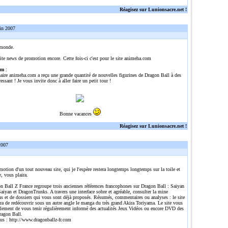
Réagisez sur Lunionsacre.net !
in 2007
 monde.
ite news de promotion encore. Cette fois-ci c'est pour le site animeha.com
om
:
naire animeha.com a reçu une grande quantité de nouvelles figurines de Dragon Ball à des
ressant ! Je vous invite donc à aller faire un petit tour !
Bonne vacances
Réagisez sur Lunionsacre.net !
2007
omotion d'un tout nouveau site, qui je l'espère restera longtemps longtemps sur la toile et
e, vous plaira.
n Ball Z France regroupe trois anciennes références francophones sur Dragon Ball : Saiyan
aiyan et DragonTrunks. A travers une interface sobre et agréable, consulter la mine
ns et de dossiers qui vous sont déjà proposés. Résumés, commentaires ou analyses : le site
ra de redécouvrir sous un autre angle le manga du très grand Akira Toriyama. Le site vous
alement de vous tenir régulièrement informé des actualités Jeux Vidéos ou encore DVD des
ragon Ball.
lus :
http://www.dragonballz-fr.com