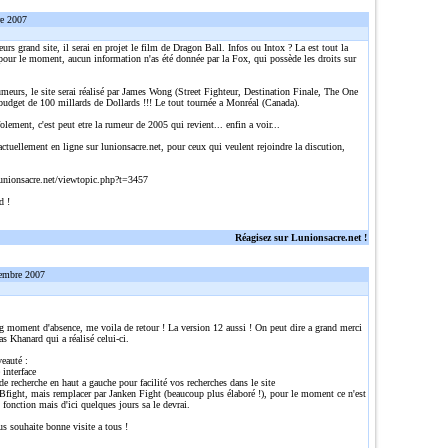
re 2007
eurs grand site, il serai en projet le film de Dragon Ball. Infos ou Intox ? La est tout la
pour le moment, aucun information n'as été donnée par la Fox, qui possède les droits sur
umeurs, le site serai réalisé par James Wong (Street Fighteur, Destination Finale, The One
 budget de 100 millards de Dollards !!! Le tout tournée a Monréal (Canada).
olement, c'est peut etre la rumeur de 2005 qui revient... enfin a voir...
actuellement en ligne sur lunionsacre.net, pour ceux qui veulent rejoindre la discution,
:
unionsacre.net/viewtopic.php?t=3457
d !
Réagisez sur Lunionsacre.net !
embre 2007
g moment d'absence, me voila de retour ! La version 12 aussi ! On peut dire a grand merci
s Khanard qui a réalisé celui-ci.
auté :
 interface
e recherche en haut a gauche pour facilité vos recherches dans le site
Bfight, mais remplacer par Janken Fight (beaucoup plus élaboré !), pour le moment ce n'est
 fonction mais d'ici quelques jours sa le devrai.
us souhaite bonne visite a tous !