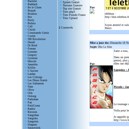
Bacterie
Splash Gratuit
Baddack
Textures Gratuite
Be le Chien
Par:
Top site Gratuit
Bojack
Tuto php3
Boubou
téléthon :
Tuto Pseudo Frame
Bra
http://don.telethon.fr
Tuto Uplaod
Broly
Bulma
Soyez attentif et sol
Cell
2
Connectés
Merci.
Chichi
Commando Geniu
Cooler
DB:Revolution
Dendé
Mise a jour du:
Dimanche 18 N
Dr Brief
Sujet:
Dbz Le film
Freezer
Salut a tous
Gotenks
Gregory
Dans un prem
Gyumao
pense), plus 
Hercule
rôles ont déjà
Par:
Janemba
Krillin
Sangoku : 
L'Ancien
Lanfan
Les Cyborgs
Les Dieux Kaioh
Les Saibamen
Nam
Piccolo : Ja
Olive
Oob
Oolong
Paikuhan
Pan
Le tournage 
PetitCoeur
Raditz
Voila pour le
Recoom
Sangohan
Je rappelle q
Sangoku
http://www.l
Sangoten
Shapner
Sporovitch