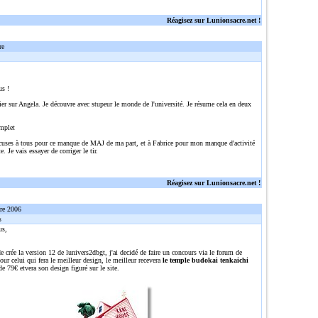
Réagisez sur Lunionsacre.net !
re
us !
ier sur Angela. Je découvre avec stupeur le monde de l'université. Je résume cela en deux
mplet
cuses à tous pour ce manque de MAJ de ma part, et à Fabrice pour mon manque d'activité
e. Je vais essayer de corriger le tir.
Réagisez sur Lunionsacre.net !
re 2006
s
us,
e crée la version 12 de lunivers2dbgt, j'ai decidé de faire un concours via le forum de
ur celui qui fera le meilleur design, le meilleur recevera
le temple budokai tenkaichi
de 79€ etvera son design figuré sur le site.