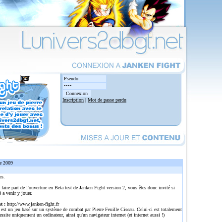
Inscription
|
Mot de passe perdu
e 2009
us.
 faire part de l'ouverture en Beta test de Janken Fight version 2, vous êtes donc invité si
é a venir y jouer.
t :
http://www.janken-fight.fr
est un jeu basé sur un système de combat par Pierre Feuille Ciseau. Celui-ci est totalement
cessite uniquement un ordinateur, ainsi qu'un navigateur internet (et internet aussi !)