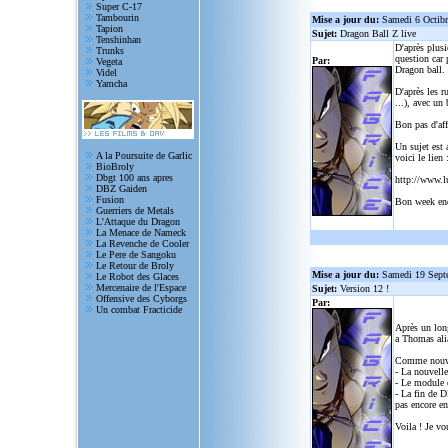
Super C-17
Tambourin
Mise a jour du:
Samedi 6 Octib
Tapion
Sujet:
Dragon Ball Z live
Tenshinhan
D'après plusi
Trunks
question car 
Par:
Vegeta
Dragon ball.
Videl
Yamcha
D'après les r
...), avec un
Bon pas d'aff
Un sujet est 
A la Poursuite de Garlic
voici le lien 
BioBroly
Dbgt 100 ans apres
http://www.l
DBZ Gaiden
Fusion
Bon week en
Guerriers de Metals
L'Attaque du Dragon
La Menace de Nameck
La Revenche de Cooler
Le Pere de Sangoku
Le Retour de Broly
Mise a jour du:
Samedi 19 Sept
Le Robot des Glaces
Mercenaire de l'Espace
Sujet:
Version 12 !
Offensive des Cyborgs
Par:
Un combat Fracticide
Après un lon
a Thomas alia
Comme nouve
- La nouvelle
- Le module d
- La fin de D
pas encore en
Voila ! Je vo