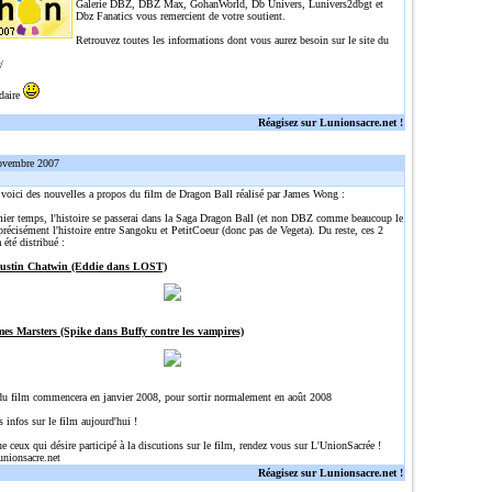
Galerie DBZ, DBZ Max, GohanWorld, Db Univers, Lunivers2dbgt et
Dbz Fanatics vous remercient de votre soutient.
Retrouvez toutes les informations dont vous aurez besoin sur le site du
/
idaire
Réagisez sur Lunionsacre.net !
ovembre 2007
, voici des nouvelles a propos du film de Dragon Ball réalisé par James Wong :
ier temps, l'histoire se passerai dans la Saga Dragon Ball (et non DBZ comme beaucoup le
précisément l'histoire entre Sangoku et PetitCoeur (donc pas de Vegeta). Du reste, ces 2
 été distribué :
Justin Chatwin (Eddie dans LOST)
mes Marsters (Spike dans Buffy contre les vampires)
du film commencera en janvier 2008, pour sortir normalement en août 2008
s infos sur le film aujourd'hui !
ue ceux qui désire participé à la discutions sur le film, rendez vous sur L'UnionSacrée !
unionsacre.net
Réagisez sur Lunionsacre.net !