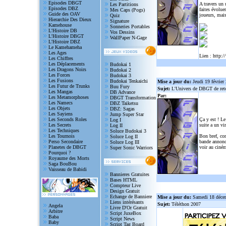
Episodes DBGT
A travers un
Les Partitions
Episodes DBZ
faites évolue
Mes Caps (Pogs)
Guide des OAV
joueurs, mais
Quiz
Hierarchie Des Dieux
Signature
Kamehouse
Sonneries Portables
L'Histoire DB
Vos Dessins
L'Histoire DBGT
WallPaper N-Gage
L'Histoire DBZ
Le Kamehameha
Les Ages
Lien :
http:/
Les Chiffres
Les Déplacements
Budokai 1
Les Dragons Noirs
Budokai 2
Les Forces
Budokai 3
Les Fusions
Budokai Tenkaichi
Mise a jour du:
Jeudi 19 février
Les Futur de Trunks
Buu Fury
Sujet:
L'Univers de DBGT de reto
Les Mangas
DB Advance
Par:
Les Metamorphoses
DBGT Transformation
Les Namecs
DBZ Taiketsu
Les Objets
DBZ: Sagas
Les Sayiens
Jump Super Star
Les Seconds Roles
Ça y est ! Le
Log I
Les Secrets
suite a un vi
Log II
Les Techniques
Soluce Budokai 3
Les Tournois
Bon bref, com
Soluce Log II
Perso Secondaire
bande annonce
Soluce Log III
Planetes de DBGT
voir au ciném
Super Sonic Warriors
Pourquoi ?
Royaume des Morts
Saga BouBou
Vaisseau de Babidi
Bannieres Gratuites
Bases HTML
Compteur Live
Design Gratuit
Echange de Banniere
Mise a jour du:
Samedi 18 déce
Liens intérésants
Sujet:
Téléthon 2007
Angela
Livre D'Or Gratuit
Arbitre
Script JuxeBox
Baba
Script News
Baby
Script Tag Board