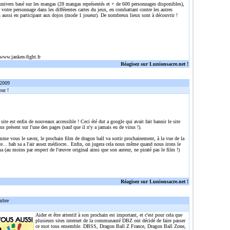
 univers basé sur les mangas (28 mangas représentés et + de 600 personnages disponibles),
r votre personnage dans les différentes cartes du jeux, en combattant contre les autres
 aussi en participant aux dojos (mode 1 joueur). De nombreux lieux sont à découvrir !
/www.janken-fight.fr
Réagisez sur Lunionsacre.net !
 2009
ur !
 site est enfin de nouveaux accessible ! Ceci été dut a google qui avait fait bannir le site
rus présent sur l'une des pages (sauf que il n'y a jamais eu de virus !).
me vous le savez, le prochain film de dragon ball va sortir prochainement, à la vue de la
... bah sa a l'air assez médiocre.. Enfin, on jugera cela nous même quand nous irons le
a (au moins par respect de l'œuvre original ainsi que son auteur, ne piraté pas le film !)
Réagisez sur Lunionsacre.net !
mbre
Aider et être attentif à son prochain est important, et c'est pour cela que
plusieurs sites internet de la communauté DBZ ont décidé de faire passer
ce mot tous ensemble. DBSS, Dragon Ball Z France, Dragon Ball Zone,