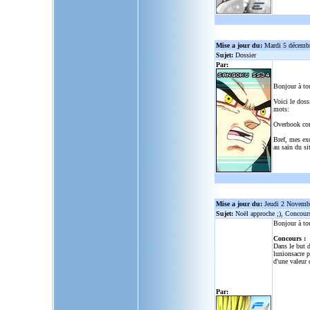
Mise a jour du:
Mardi 5 décemb
Sujet:
Dossier
Par:
Bonjour à to
Voici le doss
mots:
Overbook co
Bref, mes ex
au sain du sit
Mise a jour du:
Jeudi 2 Novemb
Sujet:
Noël approche ;), Concour
Bonjour à to
Concours :
Dans le but d
lunionsacre
po
d'une valeur 
Par: