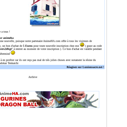
 a tous !
ur animeha
nne nouvelle, puisque notre partenaire
AnimeHA.com
offre à tous les visiteurs de
t, un bon d'achat de
5 Euros
pour toute nouvelle inscription chez eux
( grace au code
vers2dbgt
" à rentrer au moment de votre inscription ). Ce bon d'achat est valable pendant
déterminé
 à en profiter car ils ont reçu pas mal de très jolies choses avec notament la résine du
dokai Tenkaichi
Réagisez sur Lunionsacre.net !
Archive
n site tres complet sur dragon ball/Z/GT avec une tres grosse gallerie de plus de 700 images, plu
l,dragonballz,dragoballgt,dragoballaf,DBZ,DBGT,DRAGONBALL,Z,GT,AFdbz,dbgt,db,episodes,episode,o