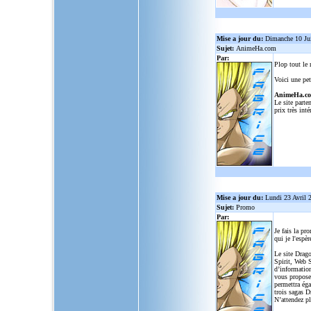
Mise a jour du:
Dimanche 10 Ju
Sujet:
AnimeHa.com
Par:
Plop tout le
Voici une pet
AnimeHa.c
Le site parte
prix très inté
Mise a jour du:
Lundi 23 Avril 
Sujet:
Promo
Par:
Je fais la pr
qui je l'espèr
Le site Drago
Spirit, Web S
d’informatio
vous propose
permettra ég
trois sagas D
N’attendez p