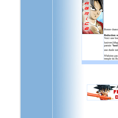
Bonne chance
Reduction s
Voici une bo
lunivers2dbg
parrain "
luni
une durée in
N'hésitez pas
temple du Bu
L'Univers de Dragon Ball GT, u
dragon,ball,z,gt,af,dragonbal