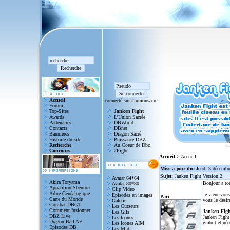
Accueil
connecté sur #lunionsacre
Forum
Top-Sites
Janken Fight
Awards
L'Union Sacrée
Partenaires
DBWorld
Contacts
DBnet
Bannieres
Dragon Sacré
Histoire du site
Puissance DBZ
Recherche
Au Coeur de Dbz
Concours
2Fight
Accueil
> Accueil
Mise a jour du:
Jeudi 3 décembr
Sujet:
Janken Fight Version 2
Avatar 64*64
Akira Toryama
Bonjour a to
Avatar 80*80
Apparition Shenron
Clip Video
Arbre Généalogique
Je vient vous
Episodes en images
Par:
Carte du Monde
vous le désir
Galerie
Combat DBGT
Les Curseurs
Comment fusionner
Janken Figh
Les Gifs
DBZ Live
Janken Fight 
Les Icones
Dragon Ball AF
gratuit et né
Les Icones AIM
Episodes DB
Les Midi