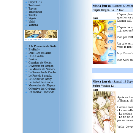
Super C-17
Tambourin
Mise a jour du:
Samedi 6 Octib
Tapion
Sujet:
Dragon Ball Z live
Tenshinhan
D'après plusi
Trunks
question car 
Par:
Vegeta
Dragon ball.
Videl
Yamcha
D'après les r
...), avec un
Bon pas d'aff
Un sujet est 
A la Poursuite de Garlic
voici le lien 
BioBroly
Dbgt 100 ans apres
http://www.l
DBZ Gaiden
Fusion
Bon week en
Guerriers de Metals
L'Attaque du Dragon
La Menace de Nameck
La Revenche de Cooler
Le Pere de Sangoku
Le Retour de Broly
Mise a jour du:
Samedi 19 Sept
Le Robot des Glaces
Mercenaire de l'Espace
Sujet:
Version 12 !
Offensive des Cyborgs
Par:
Un combat Fracticide
Après un lon
a Thomas alia
Comme nouve
- La nouvelle
- Le module d
- La fin de D
pas encore en
Voila ! Je vo