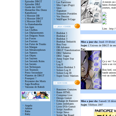
Episodes DBGT
A travers un
Les Partitions
Episodes DBZ
faites évolue
Mes Caps (Pogs)
Guide des OAV
joueurs, mais
Quiz
Hierarchie Des Dieux
Signature
Kamehouse
Sonneries Portables
L'Histoire DB
Vos Dessins
L'Histoire DBGT
WallPaper N-Gage
L'Histoire DBZ
Le Kamehameha
Les Ages
Lien :
http:/
Les Chiffres
Les Déplacements
Budokai 1
Les Dragons Noirs
Budokai 2
Les Forces
Budokai 3
Les Fusions
Budokai Tenkaichi
Mise a jour du:
Jeudi 19 février
Les Futur de Trunks
Buu Fury
Sujet:
L'Univers de DBGT de reto
Les Mangas
DB Advance
Par:
Les Metamorphoses
DBGT Transformation
Les Namecs
DBZ Taiketsu
Les Objets
DBZ: Sagas
Les Sayiens
Jump Super Star
Les Seconds Roles
Ça y est ! Le
Log I
Les Secrets
suite a un vi
Log II
Les Techniques
Soluce Budokai 3
Les Tournois
Bon bref, com
Soluce Log II
Perso Secondaire
bande annonce
Soluce Log III
Planetes de DBGT
voir au ciném
Super Sonic Warriors
Pourquoi ?
Royaume des Morts
Saga BouBou
Vaisseau de Babidi
Bannieres Gratuites
Bases HTML
Compteur Live
Design Gratuit
Echange de Banniere
Mise a jour du:
Samedi 18 déce
Liens intérésants
Sujet:
Téléthon 2007
Angela
Livre D'Or Gratuit
Arbitre
Script JuxeBox
Baba
Script News
Baby
Script Tag Board