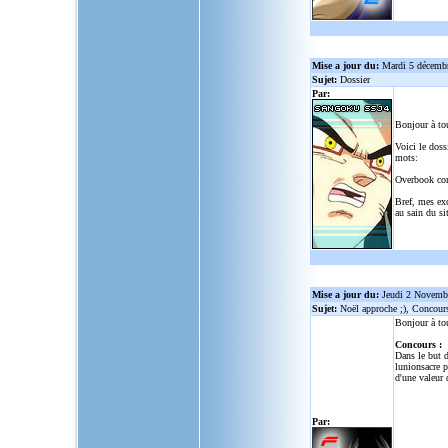
Mise a jour du:
Mardi 5 décemb
Sujet:
Dossier
Par:
Bonjour à to
Voici le doss
mots:
Overbook co
Bref, mes ex
au sain du sit
Mise a jour du:
Jeudi 2 Novemb
Sujet:
Noël approche ;), Concour
Bonjour à to
Concours :
Dans le but d
lunionsacre
po
d'une valeur 
Par: