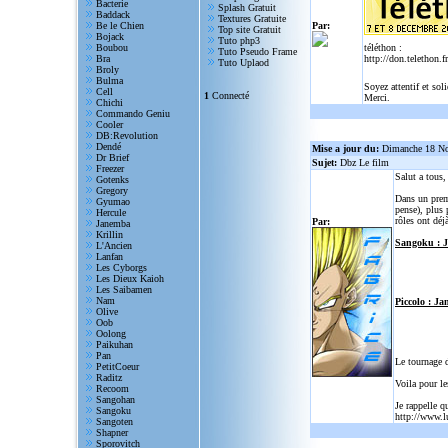
Bacterie
Splash Gratuit
Baddack
Textures Gratuite
Be le Chien
Par:
Top site Gratuit
Bojack
Tuto php3
Boubou
téléthon :
Tuto Pseudo Frame
Bra
http://don.telethon.fr
Tuto Uplaod
Broly
Bulma
Soyez attentif et sol
Cell
1
Connecté
Merci.
Chichi
Commando Geniu
Cooler
DB:Revolution
Dendé
Mise a jour du:
Dimanche 18 N
Dr Brief
Sujet:
Dbz Le film
Freezer
Salut a tous
Gotenks
Gregory
Dans un prem
Gyumao
pense), plus 
Hercule
rôles ont déjà
Par:
Janemba
Krillin
Sangoku : 
L'Ancien
Lanfan
Les Cyborgs
Les Dieux Kaioh
Les Saibamen
Nam
Piccolo : Ja
Olive
Oob
Oolong
Paikuhan
Pan
Le tournage 
PetitCoeur
Raditz
Voila pour le
Recoom
Sangohan
Je rappelle q
Sangoku
http://www.l
Sangoten
Shapner
Sporovitch