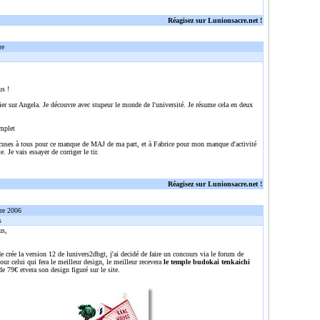
Réagisez sur Lunionsacre.net !
re
us !
ier sur Angela. Je découvre avec stupeur le monde de l'université. Je résume cela en deux
mplet
cuses à tous pour ce manque de MAJ de ma part, et à Fabrice pour mon manque d'activité
e. Je vais essayer de corriger le tir.
Réagisez sur Lunionsacre.net !
re 2006
s
us,
e crée la version 12 de lunivers2dbgt, j'ai decidé de faire un concours via le forum de
ur celui qui fera le meilleur design, le meilleur recevera
le temple budokai tenkaichi
de 79€ etvera son design figuré sur le site.