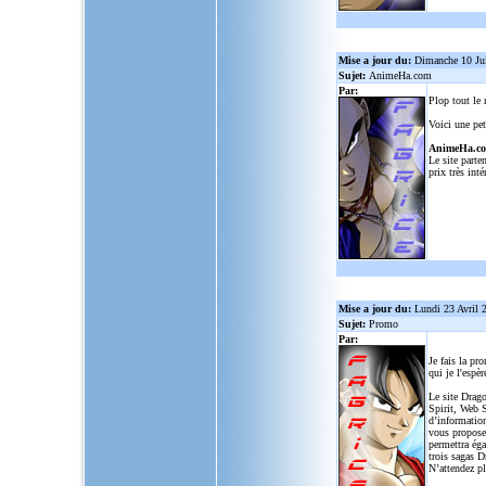
Mise a jour du:
Dimanche 10 Ju
Sujet:
AnimeHa.com
Par:
Plop tout le
Voici une pet
AnimeHa.c
Le site parte
prix très inté
Mise a jour du:
Lundi 23 Avril 
Sujet:
Promo
Par:
Je fais la pr
qui je l'espèr
Le site Drago
Spirit, Web S
d’informatio
vous propose
permettra ég
trois sagas D
N’attendez p