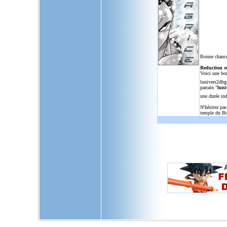
Bonne chance
Reduction s
Voici une bo
lunivers2dbg
parrain "
luni
une durée in
N'hésitez pas
temple du Bu
L'Univers de Dragon Ball GT, u
dragon,ball,z,gt,af,dragonbal