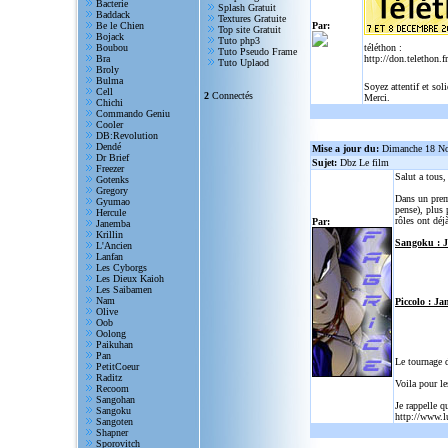
Bacterie
Splash Gratuit
Baddack
Textures Gratuite
Be le Chien
Par:
Top site Gratuit
Bojack
Tuto php3
Boubou
téléthon :
Tuto Pseudo Frame
Bra
http://don.telethon.fr
Tuto Uplaod
Broly
Bulma
Soyez attentif et sol
Cell
2
Connectés
Merci.
Chichi
Commando Geniu
Cooler
DB:Revolution
Dendé
Mise a jour du:
Dimanche 18 N
Dr Brief
Sujet:
Dbz Le film
Freezer
Salut a tous
Gotenks
Gregory
Dans un prem
Gyumao
pense), plus 
Hercule
rôles ont déjà
Par:
Janemba
Krillin
Sangoku : 
L'Ancien
Lanfan
Les Cyborgs
Les Dieux Kaioh
Les Saibamen
Nam
Piccolo : Ja
Olive
Oob
Oolong
Paikuhan
Pan
Le tournage 
PetitCoeur
Raditz
Voila pour le
Recoom
Sangohan
Je rappelle q
Sangoku
http://www.l
Sangoten
Shapner
Sporovitch