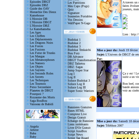
Episodes DBGT
A travers un
Les Partitions
Episodes DBZ
faites évolue
Mes Caps (Pogs)
Guide des OAV
joueurs, mais
Quiz
Hierarchie Des Dieux
Signature
Kamehouse
Sonneries Portables
L'Histoire DB
Vos Dessins
L'Histoire DBGT
WallPaper N-Gage
L'Histoire DBZ
Le Kamehameha
Les Ages
Lien :
http:/
Les Chiffres
Les Déplacements
Budokai 1
Les Dragons Noirs
Budokai 2
Les Forces
Budokai 3
Les Fusions
Budokai Tenkaichi
Mise a jour du:
Jeudi 19 février
Les Futur de Trunks
Buu Fury
Sujet:
L'Univers de DBGT de reto
Les Mangas
DB Advance
Par:
Les Metamorphoses
DBGT Transformation
Les Namecs
DBZ Taiketsu
Les Objets
DBZ: Sagas
Les Sayiens
Jump Super Star
Les Seconds Roles
Ça y est ! Le
Log I
Les Secrets
suite a un vi
Log II
Les Techniques
Soluce Budokai 3
Les Tournois
Bon bref, com
Soluce Log II
Perso Secondaire
bande annonce
Soluce Log III
Planetes de DBGT
voir au ciném
Super Sonic Warriors
Pourquoi ?
Royaume des Morts
Saga BouBou
Vaisseau de Babidi
Bannieres Gratuites
Bases HTML
Compteur Live
Design Gratuit
Echange de Banniere
Mise a jour du:
Samedi 18 déce
Liens intérésants
Sujet:
Téléthon 2007
Angela
Livre D'Or Gratuit
Arbitre
Script JuxeBox
Baba
Script News
Baby
Script Tag Board