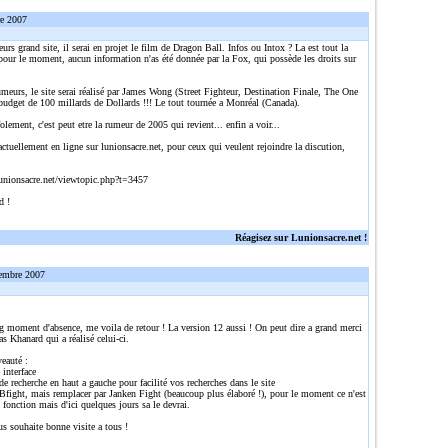
re 2007
eurs grand site, il serai en projet le film de Dragon Ball. Infos ou Intox ? La est tout la
pour le moment, aucun information n'as été donnée par la Fox, qui possède les droits sur
umeurs, le site serai réalisé par James Wong (Street Fighteur, Destination Finale, The One
 budget de 100 millards de Dollards !!! Le tout tournée a Monréal (Canada).
olement, c'est peut etre la rumeur de 2005 qui revient... enfin a voir...
actuellement en ligne sur lunionsacre.net, pour ceux qui veulent rejoindre la discution,
:
unionsacre.net/viewtopic.php?t=3457
d !
Réagisez sur Lunionsacre.net !
embre 2007
g moment d'absence, me voila de retour ! La version 12 aussi ! On peut dire a grand merci
s Khanard qui a réalisé celui-ci.
auté :
 interface
e recherche en haut a gauche pour facilité vos recherches dans le site
Bfight, mais remplacer par Janken Fight (beaucoup plus élaboré !), pour le moment ce n'est
 fonction mais d'ici quelques jours sa le devrai.
us souhaite bonne visite a tous !