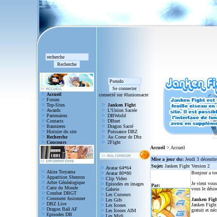
Accueil
connecté sur #lunionsacre
Forum
Top-Sites
Janken Fight
Awards
L'Union Sacrée
Partenaires
DBWorld
Contacts
DBnet
Bannieres
Dragon Sacré
Histoire du site
Puissance DBZ
Recherche
Au Coeur de Dbz
Concours
2Fight
Accueil
> Accueil
Mise a jour du:
Jeudi 3 décembr
Sujet:
Janken Fight Version 2
Avatar 64*64
Akira Toryama
Bonjour a to
Avatar 80*80
Apparition Shenron
Clip Video
Arbre Généalogique
Je vient vous
Episodes en images
Par:
Carte du Monde
vous le désir
Galerie
Combat DBGT
Les Curseurs
Comment fusionner
Janken Figh
Les Gifs
DBZ Live
Janken Fight 
Les Icones
Dragon Ball AF
gratuit et né
Les Icones AIM
Episodes DB
Les Midi