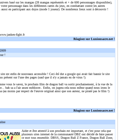
 univers basé sur les mangas (28 mangas représentés et + de 600 personnages disponibles),
r votre personnage dans les différentes cartes du jeux, en combattant contre les autres
 aussi en participant aux dojos (mode 1 joueur). De nombreux lieux sont à découvrir !
/www.janken-fight.fr
Réagisez sur Lunionsacre.net !
 2009
ur !
 site est enfin de nouveaux accessible ! Ceci été dut a google qui avait fait bannir le site
rus présent sur l'une des pages (sauf que il n'y a jamais eu de virus !).
me vous le savez, le prochain film de dragon ball va sortir prochainement, à la vue de la
... bah sa a l'air assez médiocre.. Enfin, on jugera cela nous même quand nous irons le
a (au moins par respect de l'œuvre original ainsi que son auteur, ne piraté pas le film !)
Réagisez sur Lunionsacre.net !
mbre
Aider et être attentif à son prochain est important, et c'est pour cela que
plusieurs sites internet de la communauté DBZ ont décidé de faire passer
ce mot tous ensemble. DBSS, Dragon Ball Z France, Dragon Ball Zone,