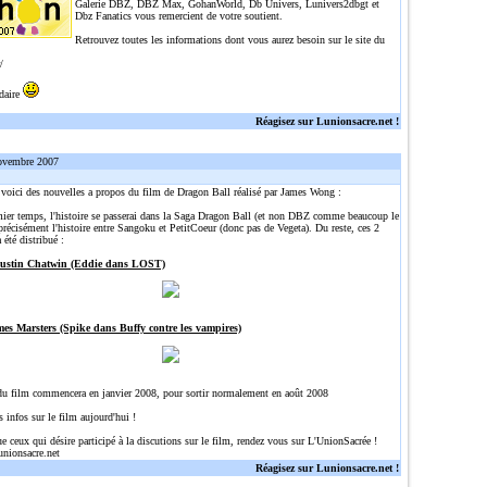
Galerie DBZ, DBZ Max, GohanWorld, Db Univers, Lunivers2dbgt et
Dbz Fanatics vous remercient de votre soutient.
Retrouvez toutes les informations dont vous aurez besoin sur le site du
/
idaire
Réagisez sur Lunionsacre.net !
ovembre 2007
, voici des nouvelles a propos du film de Dragon Ball réalisé par James Wong :
ier temps, l'histoire se passerai dans la Saga Dragon Ball (et non DBZ comme beaucoup le
précisément l'histoire entre Sangoku et PetitCoeur (donc pas de Vegeta). Du reste, ces 2
 été distribué :
Justin Chatwin (Eddie dans LOST)
mes Marsters (Spike dans Buffy contre les vampires)
du film commencera en janvier 2008, pour sortir normalement en août 2008
s infos sur le film aujourd'hui !
ue ceux qui désire participé à la discutions sur le film, rendez vous sur L'UnionSacrée !
unionsacre.net
Réagisez sur Lunionsacre.net !