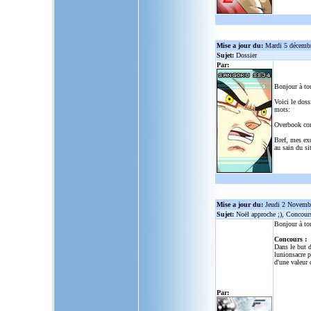
Mise a jour du:
Mardi 5 décemb
Sujet:
Dossier
Par:
Bonjour à to
Voici le doss
mots:
Overbook co
Bref, mes ex
au sain du sit
Mise a jour du:
Jeudi 2 Novemb
Sujet:
Noël approche ;), Concour
Bonjour à to
Concours :
Dans le but d
lunionsacre
po
d'une valeur 
Par: