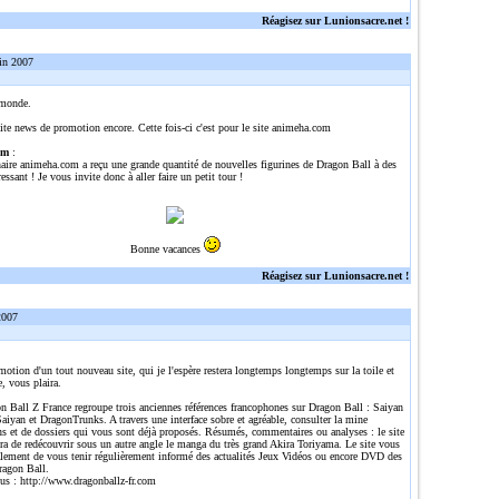
Réagisez sur Lunionsacre.net !
in 2007
 monde.
ite news de promotion encore. Cette fois-ci c'est pour le site animeha.com
om
:
naire animeha.com a reçu une grande quantité de nouvelles figurines de Dragon Ball à des
ressant ! Je vous invite donc à aller faire un petit tour !
Bonne vacances
Réagisez sur Lunionsacre.net !
2007
omotion d'un tout nouveau site, qui je l'espère restera longtemps longtemps sur la toile et
e, vous plaira.
n Ball Z France regroupe trois anciennes références francophones sur Dragon Ball : Saiyan
aiyan et DragonTrunks. A travers une interface sobre et agréable, consulter la mine
ns et de dossiers qui vous sont déjà proposés. Résumés, commentaires ou analyses : le site
ra de redécouvrir sous un autre angle le manga du très grand Akira Toriyama. Le site vous
alement de vous tenir régulièrement informé des actualités Jeux Vidéos ou encore DVD des
ragon Ball.
lus :
http://www.dragonballz-fr.com