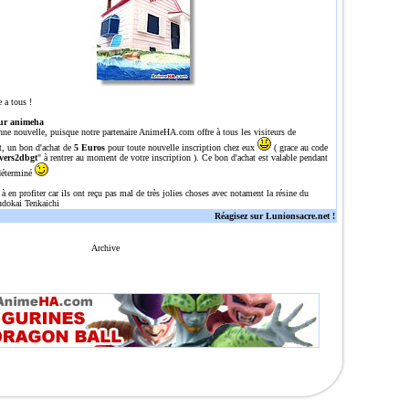
 a tous !
ur animeha
nne nouvelle, puisque notre partenaire
AnimeHA.com
offre à tous les visiteurs de
t, un bon d'achat de
5 Euros
pour toute nouvelle inscription chez eux
( grace au code
vers2dbgt
" à rentrer au moment de votre inscription ). Ce bon d'achat est valable pendant
déterminé
 à en profiter car ils ont reçu pas mal de très jolies choses avec notament la résine du
dokai Tenkaichi
Réagisez sur Lunionsacre.net !
Archive
n site tres complet sur dragon ball/Z/GT avec une tres grosse gallerie de plus de 700 images, plu
l,dragonballz,dragoballgt,dragoballaf,DBZ,DBGT,DRAGONBALL,Z,GT,AFdbz,dbgt,db,episodes,episode,o