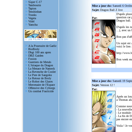
Super C-17
Tambourin
Mise a jour du:
Samedi 6 Octib
Tapion
Sujet:
Dragon Ball Z live
Tenshinhan
D'après plusi
Trunks
question car 
Par:
Vegeta
Dragon ball.
Videl
Yamcha
D'après les r
...), avec un
Bon pas d'aff
Un sujet est 
A la Poursuite de Garlic
voici le lien 
BioBroly
Dbgt 100 ans apres
http://www.l
DBZ Gaiden
Fusion
Bon week en
Guerriers de Metals
L'Attaque du Dragon
La Menace de Nameck
La Revenche de Cooler
Le Pere de Sangoku
Le Retour de Broly
Mise a jour du:
Samedi 19 Sept
Le Robot des Glaces
Mercenaire de l'Espace
Sujet:
Version 12 !
Offensive des Cyborgs
Par:
Un combat Fracticide
Après un lon
a Thomas alia
Comme nouve
- La nouvelle
- Le module d
- La fin de D
pas encore en
Voila ! Je vo