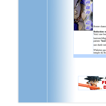
Bonne chance
Reduction s
Voici une bo
lunivers2dbg
parrain "
luni
une durée in
N'hésitez pas
temple du Bu
L'Univers de Dragon Ball GT, u
dragon,ball,z,gt,af,dragonbal