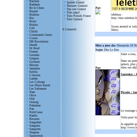
Bacterie
Splash Gratuit
Baddack
Textures Gratuite
Be le Chien
Par:
Top site Gratuit
Bojack
Tuto php3
Boubou
téléthon :
Tuto Pseudo Frame
Bra
http://don.telethon.fr
Tuto Uplaod
Broly
Bulma
Soyez attentif et sol
Cell
1
Connecté
Merci.
Chichi
Commando Geniu
Cooler
DB:Revolution
Dendé
Mise a jour du:
Dimanche 18 N
Dr Brief
Sujet:
Dbz Le film
Freezer
Salut a tous
Gotenks
Gregory
Dans un prem
Gyumao
pense), plus 
Hercule
rôles ont déjà
Par:
Janemba
Krillin
Sangoku : 
L'Ancien
Lanfan
Les Cyborgs
Les Dieux Kaioh
Les Saibamen
Nam
Piccolo : Ja
Olive
Oob
Oolong
Paikuhan
Pan
Le tournage 
PetitCoeur
Raditz
Voila pour le
Recoom
Sangohan
Je rappelle q
Sangoku
http://www.l
Sangoten
Shapner
Sporovitch