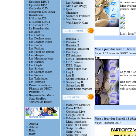
Episodes DBGT
A travers un
Les Partitions
Episodes DBZ
faites évolue
Mes Caps (Pogs)
Guide des OAV
joueurs, mais
Quiz
Hierarchie Des Dieux
Signature
Kamehouse
Sonneries Portables
L'Histoire DB
Vos Dessins
L'Histoire DBGT
WallPaper N-Gage
L'Histoire DBZ
Le Kamehameha
Les Ages
Lien :
http:/
Les Chiffres
Les Déplacements
Budokai 1
Les Dragons Noirs
Budokai 2
Les Forces
Budokai 3
Les Fusions
Budokai Tenkaichi
Mise a jour du:
Jeudi 19 février
Les Futur de Trunks
Buu Fury
Sujet:
L'Univers de DBGT de reto
Les Mangas
DB Advance
Par:
Les Metamorphoses
DBGT Transformation
Les Namecs
DBZ Taiketsu
Les Objets
DBZ: Sagas
Les Sayiens
Jump Super Star
Les Seconds Roles
Ça y est ! Le
Log I
Les Secrets
suite a un vi
Log II
Les Techniques
Soluce Budokai 3
Les Tournois
Bon bref, com
Soluce Log II
Perso Secondaire
bande annonce
Soluce Log III
Planetes de DBGT
voir au ciném
Super Sonic Warriors
Pourquoi ?
Royaume des Morts
Saga BouBou
Vaisseau de Babidi
Bannieres Gratuites
Bases HTML
Compteur Live
Design Gratuit
Echange de Banniere
Mise a jour du:
Samedi 18 déce
Liens intérésants
Sujet:
Téléthon 2007
Angela
Livre D'Or Gratuit
Arbitre
Script JuxeBox
Baba
Script News
Baby
Script Tag Board