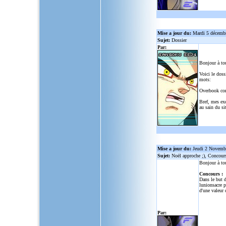
Mise a jour du:
Mardi 5 décemb
Sujet:
Dossier
Par:
Bonjour à to
Voici le doss
mots:
Overbook co
Bref, mes ex
au sain du sit
Mise a jour du:
Jeudi 2 Novemb
Sujet:
Noël approche ;), Concour
Bonjour à to
Concours :
Dans le but d
lunionsacre
po
d'une valeur 
Par: