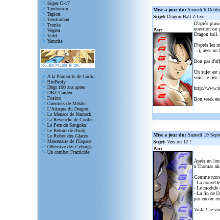
Super C-17
Tambourin
Mise a jour du:
Samedi 6 Octib
Tapion
Sujet:
Dragon Ball Z live
Tenshinhan
D'après plusi
Trunks
question car 
Par:
Vegeta
Dragon ball.
Videl
Yamcha
D'après les r
...), avec un
Bon pas d'aff
Un sujet est 
A la Poursuite de Garlic
voici le lien 
BioBroly
Dbgt 100 ans apres
http://www.l
DBZ Gaiden
Fusion
Bon week en
Guerriers de Metals
L'Attaque du Dragon
La Menace de Nameck
La Revenche de Cooler
Le Pere de Sangoku
Le Retour de Broly
Mise a jour du:
Samedi 19 Sept
Le Robot des Glaces
Mercenaire de l'Espace
Sujet:
Version 12 !
Offensive des Cyborgs
Par:
Un combat Fracticide
Après un lon
a Thomas alia
Comme nouve
- La nouvelle
- Le module d
- La fin de D
pas encore en
Voila ! Je vo