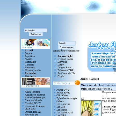
Accueil
connecté sur #lunionsacre
Forum
Top-Sites
Janken Fight
Awards
L'Union Sacrée
Partenaires
DBWorld
Contacts
DBnet
Bannieres
Dragon Sacré
Histoire du site
Puissance DBZ
Recherche
Au Coeur de Dbz
Concours
2Fight
Accueil
> Accueil
Mise a jour du:
Jeudi 3 décembr
Sujet:
Janken Fight Version 2
Avatar 64*64
Akira Toryama
Bonjour a to
Avatar 80*80
Apparition Shenron
Clip Video
Arbre Généalogique
Je vient vous
Episodes en images
Par:
Carte du Monde
vous le désir
Galerie
Combat DBGT
Les Curseurs
Comment fusionner
Janken Figh
Les Gifs
DBZ Live
Janken Fight 
Les Icones
Dragon Ball AF
gratuit et né
Les Icones AIM
Episodes DB
Les Midi