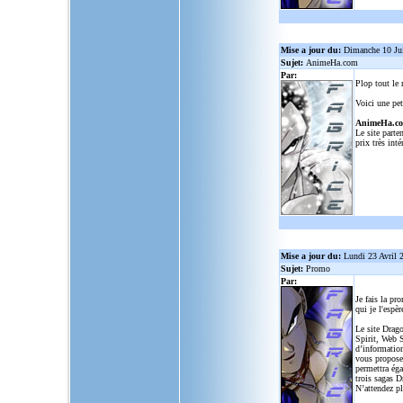
Mise a jour du:
Dimanche 10 Ju
Sujet:
AnimeHa.com
Par:
Plop tout le
Voici une pet
AnimeHa.c
Le site parte
prix très inté
Mise a jour du:
Lundi 23 Avril 
Sujet:
Promo
Par:
Je fais la pr
qui je l'espèr
Le site Drago
Spirit, Web S
d’informatio
vous propose
permettra ég
trois sagas D
N’attendez p