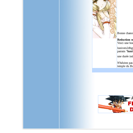
Bonne chance
Reduction s
Voici une bo
lunivers2dbg
parrain "
luni
une durée in
N'hésitez pas
temple du Bu
L'Univers de Dragon Ball GT, u
dragon,ball,z,gt,af,dragonbal