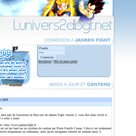
Inscription
|
Mot de passe perdu
e 2009
us.
 faire part de l'ouverture en Beta test de Janken Fight version 2, vous êtes donc invité si
é a venir y jouer.
t :
http://www.janken-fight.fr
est un jeu basé sur un système de combat par Pierre Feuille Ciseau. Celui-ci est totalement
cessite uniquement un ordinateur, ainsi qu'un navigateur internet (et internet aussi !)