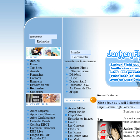
Accueil
connecté sur #lunionsacre
Forum
Top-Sites
Janken Fight
Awards
L'Union Sacrée
Partenaires
DBWorld
Contacts
DBnet
Bannieres
Dragon Sacré
Histoire du site
Puissance DBZ
Recherche
Au Coeur de Dbz
Concours
2Fight
Accueil
> Accueil
Mise a jour du:
Jeudi 3 décembr
Sujet:
Janken Fight Version 2
Avatar 64*64
Akira Toryama
Bonjour a to
Avatar 80*80
Apparition Shenron
Clip Video
Arbre Généalogique
Je vient vous
Episodes en images
Par:
Carte du Monde
vous le désir
Galerie
Combat DBGT
Les Curseurs
Comment fusionner
Janken Figh
Les Gifs
DBZ Live
Janken Fight 
Les Icones
Dragon Ball AF
gratuit et né
Les Icones AIM
Episodes DB
Les Midi