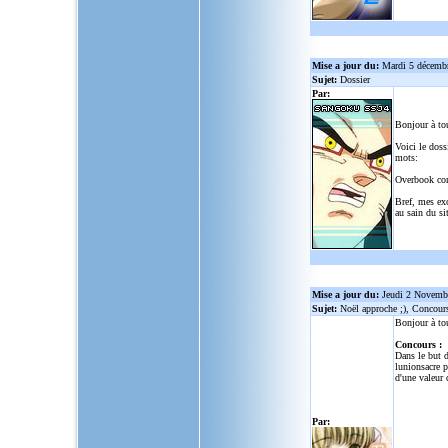
Mise a jour du:
Mardi 5 décemb
Sujet:
Dossier
Par:
Bonjour à to
Voici le doss
mots:
Overbook co
Bref, mes ex
au sain du sit
Mise a jour du:
Jeudi 2 Novemb
Sujet:
Noël approche ;), Concour
Bonjour à to
Concours :
Dans le but d
lunionsacre
po
d'une valeur 
Par: