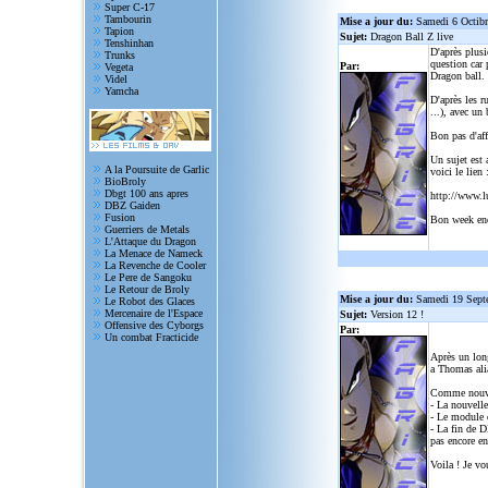
Super C-17
Tambourin
Mise a jour du:
Samedi 6 Octib
Tapion
Sujet:
Dragon Ball Z live
Tenshinhan
D'après plusi
Trunks
question car 
Par:
Vegeta
Dragon ball.
Videl
Yamcha
D'après les r
...), avec un
Bon pas d'aff
Un sujet est 
A la Poursuite de Garlic
voici le lien 
BioBroly
Dbgt 100 ans apres
http://www.l
DBZ Gaiden
Fusion
Bon week en
Guerriers de Metals
L'Attaque du Dragon
La Menace de Nameck
La Revenche de Cooler
Le Pere de Sangoku
Le Retour de Broly
Mise a jour du:
Samedi 19 Sept
Le Robot des Glaces
Mercenaire de l'Espace
Sujet:
Version 12 !
Offensive des Cyborgs
Par:
Un combat Fracticide
Après un lon
a Thomas alia
Comme nouve
- La nouvelle
- Le module d
- La fin de D
pas encore en
Voila ! Je vo