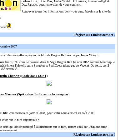
Galerie DBZ, DBZ Max, GohanWorld, Db Univers, Lunivers2dbgt et
Dbz Fanatics vous remercient de votre soutient.
Retrouvez toutes les informations dont vous aurez besoin sur le site du
/
idaire
Réagisez sur Lunionsacre.net !
ovembre 2007
, voici des nouvelles a propos du film de Dragon Ball réalisé par James Wong :
ier temps, l'histoire se passerai dans la Saga Dragon Ball (et non DBZ comme beaucoup le
précisément l'histoire entre Sangoku et PetitCoeur (donc pas de Vegeta). Du reste, ces 2
 été distribué :
Justin Chatwin (Eddie dans LOST)
mes Marsters (Spike dans Buffy contre les vampires)
du film commencera en janvier 2008, pour sortir normalement en août 2008
s infos sur le film aujourd'hui !
ue ceux qui désire participé à la discutions sur le film, rendez vous sur L'UnionSacrée !
unionsacre.net
Réagisez sur Lunionsacre.net !