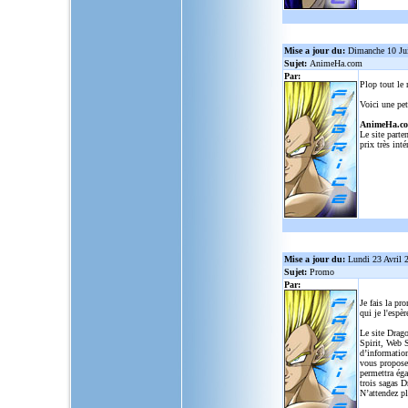
Mise a jour du:
Dimanche 10 Ju
Sujet:
AnimeHa.com
Par:
Plop tout le
Voici une pet
AnimeHa.c
Le site parte
prix très inté
Mise a jour du:
Lundi 23 Avril 
Sujet:
Promo
Par:
Je fais la pr
qui je l'espèr
Le site Drago
Spirit, Web S
d’informatio
vous propose
permettra ég
trois sagas D
N’attendez p