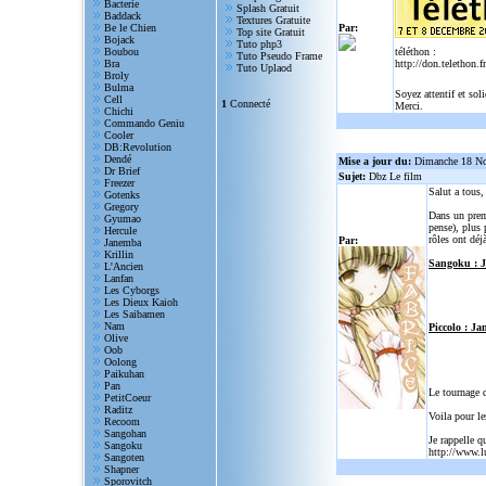
Bacterie
Splash Gratuit
Baddack
Textures Gratuite
Be le Chien
Par:
Top site Gratuit
Bojack
Tuto php3
Boubou
téléthon :
Tuto Pseudo Frame
Bra
http://don.telethon.fr
Tuto Uplaod
Broly
Bulma
Soyez attentif et sol
Cell
1
Connecté
Merci.
Chichi
Commando Geniu
Cooler
DB:Revolution
Dendé
Mise a jour du:
Dimanche 18 N
Dr Brief
Sujet:
Dbz Le film
Freezer
Salut a tous
Gotenks
Gregory
Dans un prem
Gyumao
pense), plus 
Hercule
rôles ont déjà
Par:
Janemba
Krillin
Sangoku : 
L'Ancien
Lanfan
Les Cyborgs
Les Dieux Kaioh
Les Saibamen
Nam
Piccolo : Ja
Olive
Oob
Oolong
Paikuhan
Pan
Le tournage 
PetitCoeur
Raditz
Voila pour le
Recoom
Sangohan
Je rappelle q
Sangoku
http://www.l
Sangoten
Shapner
Sporovitch