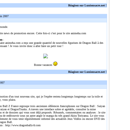
Réagisez sur Lunionsacre.net !
in 2007
 monde.
ite news de promotion encore. Cette fois-ci c'est pour le site animeha.com
om
:
naire animeha.com a reçu une grande quantité de nouvelles figurines de Dragon Ball à des
ressant ! Je vous invite donc à aller faire un petit tour !
Bonne vacances
Réagisez sur Lunionsacre.net !
2007
omotion d'un tout nouveau site, qui je l'espère restera longtemps longtemps sur la toile et
e, vous plaira.
n Ball Z France regroupe trois anciennes références francophones sur Dragon Ball : Saiyan
aiyan et DragonTrunks. A travers une interface sobre et agréable, consulter la mine
ns et de dossiers qui vous sont déjà proposés. Résumés, commentaires ou analyses : le site
ra de redécouvrir sous un autre angle le manga du très grand Akira Toriyama. Le site vous
alement de vous tenir régulièrement informé des actualités Jeux Vidéos ou encore DVD des
ragon Ball.
lus :
http://www.dragonballz-fr.com