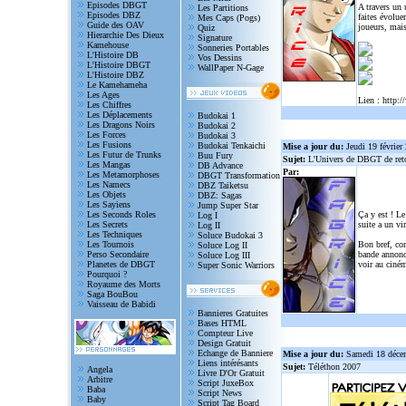
Episodes DBGT
A travers un
Les Partitions
Episodes DBZ
faites évolue
Mes Caps (Pogs)
Guide des OAV
joueurs, mais
Quiz
Hierarchie Des Dieux
Signature
Kamehouse
Sonneries Portables
L'Histoire DB
Vos Dessins
L'Histoire DBGT
WallPaper N-Gage
L'Histoire DBZ
Le Kamehameha
Les Ages
Lien :
http:/
Les Chiffres
Les Déplacements
Budokai 1
Les Dragons Noirs
Budokai 2
Les Forces
Budokai 3
Les Fusions
Budokai Tenkaichi
Mise a jour du:
Jeudi 19 février
Les Futur de Trunks
Buu Fury
Sujet:
L'Univers de DBGT de reto
Les Mangas
DB Advance
Par:
Les Metamorphoses
DBGT Transformation
Les Namecs
DBZ Taiketsu
Les Objets
DBZ: Sagas
Les Sayiens
Jump Super Star
Les Seconds Roles
Ça y est ! Le
Log I
Les Secrets
suite a un vi
Log II
Les Techniques
Soluce Budokai 3
Les Tournois
Bon bref, com
Soluce Log II
Perso Secondaire
bande annonce
Soluce Log III
Planetes de DBGT
voir au ciném
Super Sonic Warriors
Pourquoi ?
Royaume des Morts
Saga BouBou
Vaisseau de Babidi
Bannieres Gratuites
Bases HTML
Compteur Live
Design Gratuit
Echange de Banniere
Mise a jour du:
Samedi 18 déce
Liens intérésants
Sujet:
Téléthon 2007
Angela
Livre D'Or Gratuit
Arbitre
Script JuxeBox
Baba
Script News
Baby
Script Tag Board