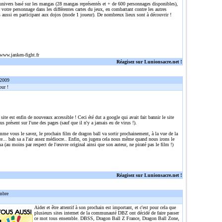
 univers basé sur les mangas (28 mangas représentés et + de 600 personnages disponibles),
r votre personnage dans les différentes cartes du jeux, en combattant contre les autres
 aussi en participant aux dojos (mode 1 joueur). De nombreux lieux sont à découvrir !
/www.janken-fight.fr
Réagisez sur Lunionsacre.net !
 2009
ur !
 site est enfin de nouveaux accessible ! Ceci été dut a google qui avait fait bannir le site
rus présent sur l'une des pages (sauf que il n'y a jamais eu de virus !).
me vous le savez, le prochain film de dragon ball va sortir prochainement, à la vue de la
... bah sa a l'air assez médiocre.. Enfin, on jugera cela nous même quand nous irons le
a (au moins par respect de l'œuvre original ainsi que son auteur, ne piraté pas le film !)
Réagisez sur Lunionsacre.net !
mbre
Aider et être attentif à son prochain est important, et c'est pour cela que
plusieurs sites internet de la communauté DBZ ont décidé de faire passer
ce mot tous ensemble. DBSS, Dragon Ball Z France, Dragon Ball Zone,