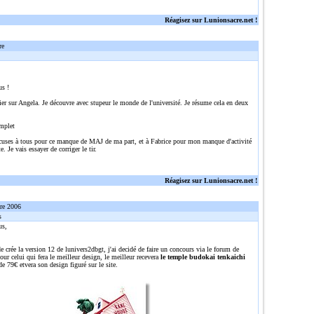
Réagisez sur Lunionsacre.net !
re
us !
ier sur Angela. Je découvre avec stupeur le monde de l'université. Je résume cela en deux
mplet
cuses à tous pour ce manque de MAJ de ma part, et à Fabrice pour mon manque d'activité
e. Je vais essayer de corriger le tir.
Réagisez sur Lunionsacre.net !
re 2006
s
us,
e crée la version 12 de lunivers2dbgt, j'ai decidé de faire un concours via le forum de
ur celui qui fera le meilleur design, le meilleur recevera
le temple budokai tenkaichi
de 79€ etvera son design figuré sur le site.