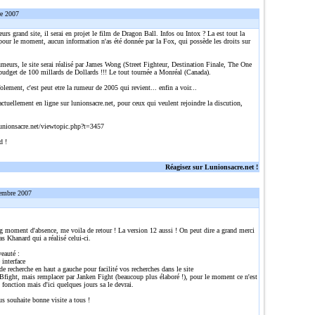
re 2007
eurs grand site, il serai en projet le film de Dragon Ball. Infos ou Intox ? La est tout la
pour le moment, aucun information n'as été donnée par la Fox, qui possède les droits sur
umeurs, le site serai réalisé par James Wong (Street Fighteur, Destination Finale, The One
 budget de 100 millards de Dollards !!! Le tout tournée a Monréal (Canada).
olement, c'est peut etre la rumeur de 2005 qui revient... enfin a voir...
actuellement en ligne sur lunionsacre.net, pour ceux qui veulent rejoindre la discution,
:
unionsacre.net/viewtopic.php?t=3457
d !
Réagisez sur Lunionsacre.net !
embre 2007
g moment d'absence, me voila de retour ! La version 12 aussi ! On peut dire a grand merci
s Khanard qui a réalisé celui-ci.
auté :
 interface
e recherche en haut a gauche pour facilité vos recherches dans le site
Bfight, mais remplacer par Janken Fight (beaucoup plus élaboré !), pour le moment ce n'est
 fonction mais d'ici quelques jours sa le devrai.
us souhaite bonne visite a tous !