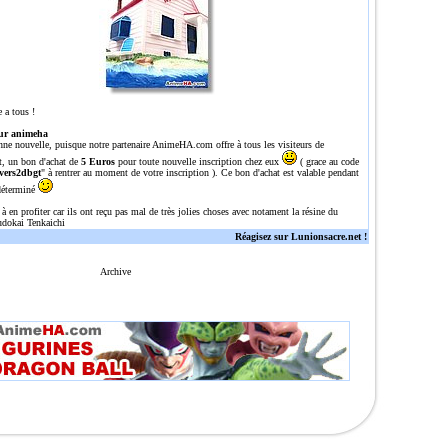
 a tous !
ur animeha
nne nouvelle, puisque notre partenaire
AnimeHA.com
offre à tous les visiteurs de
t, un bon d'achat de
5 Euros
pour toute nouvelle inscription chez eux
( grace au code
vers2dbgt
" à rentrer au moment de votre inscription ). Ce bon d'achat est valable pendant
déterminé
 à en profiter car ils ont reçu pas mal de très jolies choses avec notament la résine du
dokai Tenkaichi
Réagisez sur Lunionsacre.net !
Archive
n site tres complet sur dragon ball/Z/GT avec une tres grosse gallerie de plus de 700 images, plu
l,dragonballz,dragoballgt,dragoballaf,DBZ,DBGT,DRAGONBALL,Z,GT,AFdbz,dbgt,db,episodes,episode,o