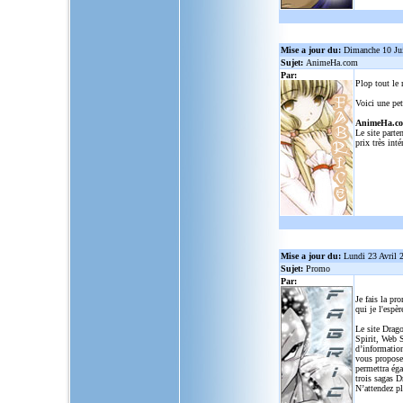
Mise a jour du:
Dimanche 10 Ju
Sujet:
AnimeHa.com
Par:
Plop tout le
Voici une pet
AnimeHa.c
Le site parte
prix très inté
Mise a jour du:
Lundi 23 Avril 
Sujet:
Promo
Par:
Je fais la pr
qui je l'espèr
Le site Drago
Spirit, Web S
d’informatio
vous propose
permettra ég
trois sagas D
N’attendez p