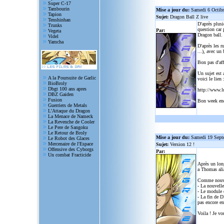
Super C-17
Tambourin
Mise a jour du:
Samedi 6 Octib
Tapion
Sujet:
Dragon Ball Z live
Tenshinhan
D'après plusi
Trunks
question car 
Par:
Vegeta
Dragon ball.
Videl
Yamcha
D'après les r
...), avec un
Bon pas d'aff
Un sujet est 
A la Poursuite de Garlic
voici le lien 
BioBroly
Dbgt 100 ans apres
http://www.l
DBZ Gaiden
Fusion
Bon week en
Guerriers de Metals
L'Attaque du Dragon
La Menace de Nameck
La Revenche de Cooler
Le Pere de Sangoku
Le Retour de Broly
Mise a jour du:
Samedi 19 Sept
Le Robot des Glaces
Mercenaire de l'Espace
Sujet:
Version 12 !
Offensive des Cyborgs
Par:
Un combat Fracticide
Après un lon
a Thomas alia
Comme nouve
- La nouvelle
- Le module d
- La fin de D
pas encore en
Voila ! Je vo