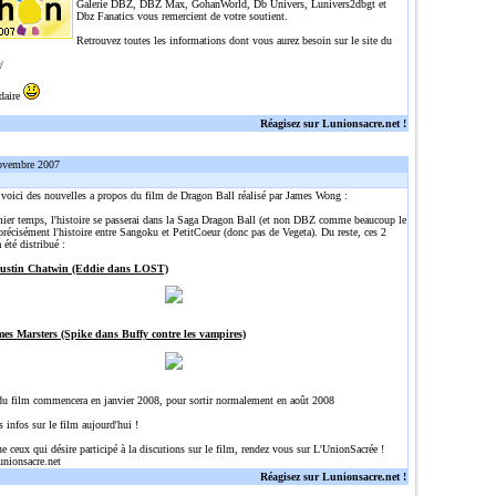
Galerie DBZ, DBZ Max, GohanWorld, Db Univers, Lunivers2dbgt et
Dbz Fanatics vous remercient de votre soutient.
Retrouvez toutes les informations dont vous aurez besoin sur le site du
/
idaire
Réagisez sur Lunionsacre.net !
ovembre 2007
, voici des nouvelles a propos du film de Dragon Ball réalisé par James Wong :
ier temps, l'histoire se passerai dans la Saga Dragon Ball (et non DBZ comme beaucoup le
précisément l'histoire entre Sangoku et PetitCoeur (donc pas de Vegeta). Du reste, ces 2
 été distribué :
Justin Chatwin (Eddie dans LOST)
mes Marsters (Spike dans Buffy contre les vampires)
du film commencera en janvier 2008, pour sortir normalement en août 2008
s infos sur le film aujourd'hui !
ue ceux qui désire participé à la discutions sur le film, rendez vous sur L'UnionSacrée !
unionsacre.net
Réagisez sur Lunionsacre.net !