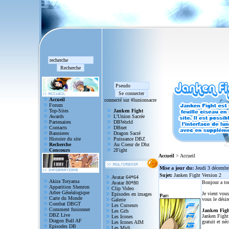
Accueil
connecté sur #lunionsacre
Forum
Top-Sites
Janken Fight
Awards
L'Union Sacrée
Partenaires
DBWorld
Contacts
DBnet
Bannieres
Dragon Sacré
Histoire du site
Puissance DBZ
Recherche
Au Coeur de Dbz
Concours
2Fight
Accueil
> Accueil
Mise a jour du:
Jeudi 3 décembr
Sujet:
Janken Fight Version 2
Avatar 64*64
Akira Toryama
Bonjour a to
Avatar 80*80
Apparition Shenron
Clip Video
Arbre Généalogique
Je vient vous
Episodes en images
Par:
Carte du Monde
vous le désir
Galerie
Combat DBGT
Les Curseurs
Comment fusionner
Janken Figh
Les Gifs
DBZ Live
Janken Fight 
Les Icones
Dragon Ball AF
gratuit et né
Les Icones AIM
Episodes DB
Les Midi