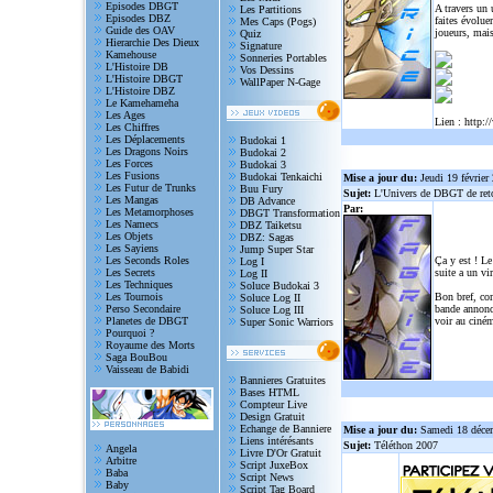
Episodes DBGT
A travers un
Les Partitions
Episodes DBZ
faites évolue
Mes Caps (Pogs)
Guide des OAV
joueurs, mais
Quiz
Hierarchie Des Dieux
Signature
Kamehouse
Sonneries Portables
L'Histoire DB
Vos Dessins
L'Histoire DBGT
WallPaper N-Gage
L'Histoire DBZ
Le Kamehameha
Les Ages
Lien :
http:/
Les Chiffres
Les Déplacements
Budokai 1
Les Dragons Noirs
Budokai 2
Les Forces
Budokai 3
Les Fusions
Budokai Tenkaichi
Mise a jour du:
Jeudi 19 février
Les Futur de Trunks
Buu Fury
Sujet:
L'Univers de DBGT de reto
Les Mangas
DB Advance
Par:
Les Metamorphoses
DBGT Transformation
Les Namecs
DBZ Taiketsu
Les Objets
DBZ: Sagas
Les Sayiens
Jump Super Star
Les Seconds Roles
Ça y est ! Le
Log I
Les Secrets
suite a un vi
Log II
Les Techniques
Soluce Budokai 3
Les Tournois
Bon bref, com
Soluce Log II
Perso Secondaire
bande annonce
Soluce Log III
Planetes de DBGT
voir au ciném
Super Sonic Warriors
Pourquoi ?
Royaume des Morts
Saga BouBou
Vaisseau de Babidi
Bannieres Gratuites
Bases HTML
Compteur Live
Design Gratuit
Echange de Banniere
Mise a jour du:
Samedi 18 déce
Liens intérésants
Sujet:
Téléthon 2007
Angela
Livre D'Or Gratuit
Arbitre
Script JuxeBox
Baba
Script News
Baby
Script Tag Board