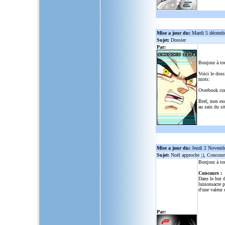
Mise a jour du:
Mardi 5 décemb
Sujet:
Dossier
Par:
Bonjour à to
Voici le doss
mots:
Overbook co
Bref, mes ex
au sain du sit
Mise a jour du:
Jeudi 2 Novemb
Sujet:
Noël approche ;), Concour
Bonjour à to
Concours :
Dans le but d
lunionsacre
po
d'une valeur 
Par: