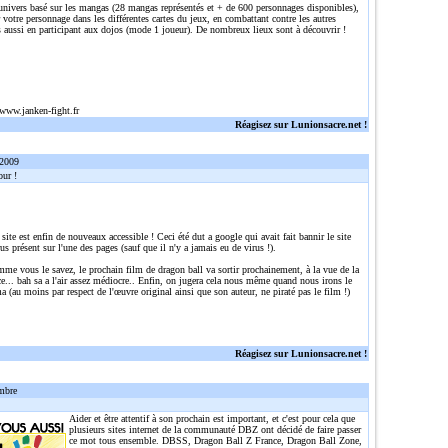
 univers basé sur les mangas (28 mangas représentés et + de 600 personnages disponibles),
r votre personnage dans les différentes cartes du jeux, en combattant contre les autres
 aussi en participant aux dojos (mode 1 joueur). De nombreux lieux sont à découvrir !
/www.janken-fight.fr
Réagisez sur Lunionsacre.net !
 2009
ur !
 site est enfin de nouveaux accessible ! Ceci été dut a google qui avait fait bannir le site
rus présent sur l'une des pages (sauf que il n'y a jamais eu de virus !).
me vous le savez, le prochain film de dragon ball va sortir prochainement, à la vue de la
... bah sa a l'air assez médiocre.. Enfin, on jugera cela nous même quand nous irons le
a (au moins par respect de l'œuvre original ainsi que son auteur, ne piraté pas le film !)
Réagisez sur Lunionsacre.net !
mbre
Aider et être attentif à son prochain est important, et c'est pour cela que
plusieurs sites internet de la communauté DBZ ont décidé de faire passer
ce mot tous ensemble. DBSS, Dragon Ball Z France, Dragon Ball Zone,