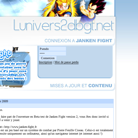
Inscription
|
Mot de passe perdu
e 2009
us.
 faire part de l'ouverture en Beta test de Janken Fight version 2, vous êtes donc invité si
é a venir y jouer.
t :
http://www.janken-fight.fr
est un jeu basé sur un système de combat par Pierre Feuille Ciseau. Celui-ci est totalement
cessite uniquement un ordinateur, ainsi qu'un navigateur internet (et internet aussi !)