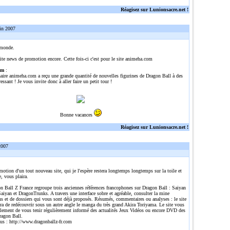
Réagisez sur Lunionsacre.net !
in 2007
 monde.
ite news de promotion encore. Cette fois-ci c'est pour le site animeha.com
om
:
naire animeha.com a reçu une grande quantité de nouvelles figurines de Dragon Ball à des
ressant ! Je vous invite donc à aller faire un petit tour !
Bonne vacances
Réagisez sur Lunionsacre.net !
2007
omotion d'un tout nouveau site, qui je l'espère restera longtemps longtemps sur la toile et
e, vous plaira.
n Ball Z France regroupe trois anciennes références francophones sur Dragon Ball : Saiyan
aiyan et DragonTrunks. A travers une interface sobre et agréable, consulter la mine
ns et de dossiers qui vous sont déjà proposés. Résumés, commentaires ou analyses : le site
ra de redécouvrir sous un autre angle le manga du très grand Akira Toriyama. Le site vous
alement de vous tenir régulièrement informé des actualités Jeux Vidéos ou encore DVD des
ragon Ball.
lus :
http://www.dragonballz-fr.com