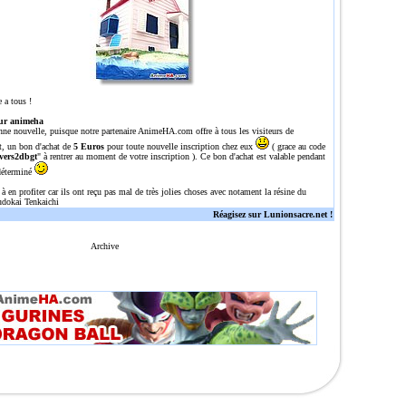
 a tous !
ur animeha
nne nouvelle, puisque notre partenaire
AnimeHA.com
offre à tous les visiteurs de
t, un bon d'achat de
5 Euros
pour toute nouvelle inscription chez eux
( grace au code
vers2dbgt
" à rentrer au moment de votre inscription ). Ce bon d'achat est valable pendant
déterminé
 à en profiter car ils ont reçu pas mal de très jolies choses avec notament la résine du
dokai Tenkaichi
Réagisez sur Lunionsacre.net !
Archive
n site tres complet sur dragon ball/Z/GT avec une tres grosse gallerie de plus de 700 images, plu
l,dragonballz,dragoballgt,dragoballaf,DBZ,DBGT,DRAGONBALL,Z,GT,AFdbz,dbgt,db,episodes,episode,o