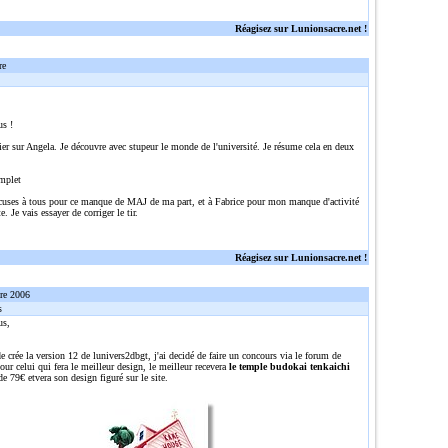
Réagisez sur Lunionsacre.net !
re
us !
ier sur Angela. Je découvre avec stupeur le monde de l'université. Je résume cela en deux
mplet
cuses à tous pour ce manque de MAJ de ma part, et à Fabrice pour mon manque d'activité
e. Je vais essayer de corriger le tir.
Réagisez sur Lunionsacre.net !
re 2006
s
us,
e crée la version 12 de lunivers2dbgt, j'ai decidé de faire un concours via le forum de
ur celui qui fera le meilleur design, le meilleur recevera
le temple budokai tenkaichi
de 79€ etvera son design figuré sur le site.