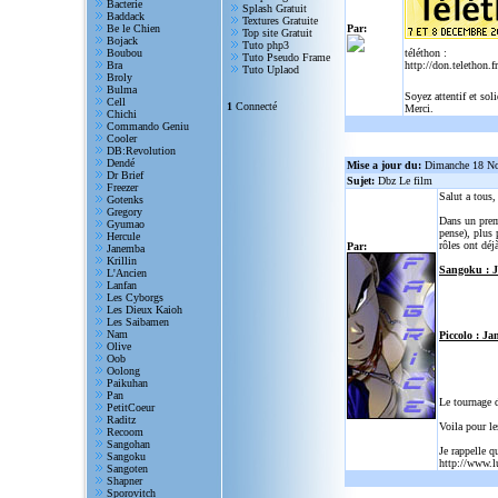
Bacterie
Splash Gratuit
Baddack
Textures Gratuite
Be le Chien
Par:
Top site Gratuit
Bojack
Tuto php3
Boubou
téléthon :
Tuto Pseudo Frame
Bra
http://don.telethon.fr
Tuto Uplaod
Broly
Bulma
Soyez attentif et sol
Cell
1
Connecté
Merci.
Chichi
Commando Geniu
Cooler
DB:Revolution
Dendé
Mise a jour du:
Dimanche 18 N
Dr Brief
Sujet:
Dbz Le film
Freezer
Salut a tous
Gotenks
Gregory
Dans un prem
Gyumao
pense), plus 
Hercule
rôles ont déjà
Par:
Janemba
Krillin
Sangoku : 
L'Ancien
Lanfan
Les Cyborgs
Les Dieux Kaioh
Les Saibamen
Nam
Piccolo : Ja
Olive
Oob
Oolong
Paikuhan
Pan
Le tournage 
PetitCoeur
Raditz
Voila pour le
Recoom
Sangohan
Je rappelle q
Sangoku
http://www.l
Sangoten
Shapner
Sporovitch