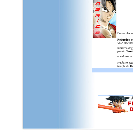
Bonne chance
Reduction s
Voici une bo
lunivers2dbg
parrain "
luni
une durée in
N'hésitez pas
temple du Bu
L'Univers de Dragon Ball GT, u
dragon,ball,z,gt,af,dragonbal