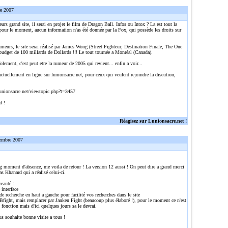
re 2007
eurs grand site, il serai en projet le film de Dragon Ball. Infos ou Intox ? La est tout la
pour le moment, aucun information n'as été donnée par la Fox, qui possède les droits sur
umeurs, le site serai réalisé par James Wong (Street Fighteur, Destination Finale, The One
 budget de 100 millards de Dollards !!! Le tout tournée a Monréal (Canada).
olement, c'est peut etre la rumeur de 2005 qui revient... enfin a voir...
actuellement en ligne sur lunionsacre.net, pour ceux qui veulent rejoindre la discution,
:
unionsacre.net/viewtopic.php?t=3457
d !
Réagisez sur Lunionsacre.net !
embre 2007
g moment d'absence, me voila de retour ! La version 12 aussi ! On peut dire a grand merci
s Khanard qui a réalisé celui-ci.
auté :
 interface
e recherche en haut a gauche pour facilité vos recherches dans le site
Bfight, mais remplacer par Janken Fight (beaucoup plus élaboré !), pour le moment ce n'est
 fonction mais d'ici quelques jours sa le devrai.
us souhaite bonne visite a tous !