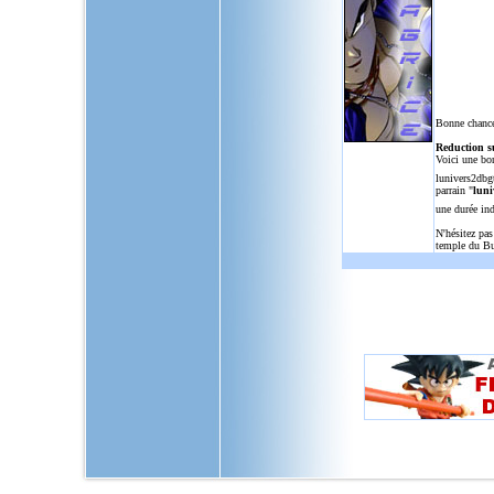
Bonne chance
Reduction s
Voici une bo
lunivers2dbg
parrain "
luni
une durée in
N'hésitez pas
temple du Bu
L'Univers de Dragon Ball GT, u
dragon,ball,z,gt,af,dragonbal