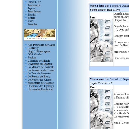
Super C-17
Tambourin
Mise a jour du:
Samedi 6 Octib
Tapion
Sujet:
Dragon Ball Z live
Tenshinhan
D'après plusi
Trunks
question car 
Par:
Vegeta
Dragon ball.
Videl
Yamcha
D'après les r
...), avec un
Bon pas d'aff
Un sujet est 
A la Poursuite de Garlic
voici le lien 
BioBroly
Dbgt 100 ans apres
http://www.l
DBZ Gaiden
Fusion
Bon week en
Guerriers de Metals
L'Attaque du Dragon
La Menace de Nameck
La Revenche de Cooler
Le Pere de Sangoku
Le Retour de Broly
Mise a jour du:
Samedi 19 Sept
Le Robot des Glaces
Mercenaire de l'Espace
Sujet:
Version 12 !
Offensive des Cyborgs
Par:
Un combat Fracticide
Après un lon
a Thomas alia
Comme nouve
- La nouvelle
- Le module d
- La fin de D
pas encore en
Voila ! Je vo