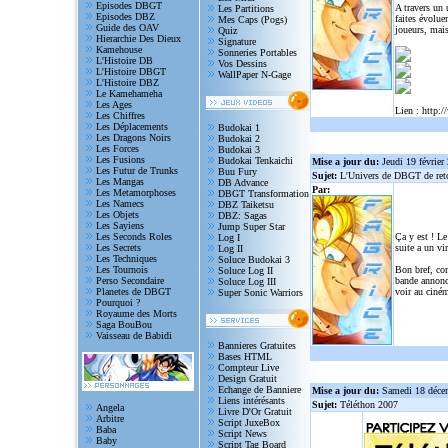
Episodes DBGT
A travers un
Les Partitions
Episodes DBZ
faites évolue
Mes Caps (Pogs)
Guide des OAV
joueurs, mais
Quiz
Hierarchie Des Dieux
Signature
Kamehouse
Sonneries Portables
L'Histoire DB
Vos Dessins
L'Histoire DBGT
WallPaper N-Gage
L'Histoire DBZ
Le Kamehameha
Les Ages
Lien :
http:/
Les Chiffres
Les Déplacements
Budokai 1
Les Dragons Noirs
Budokai 2
Les Forces
Budokai 3
Les Fusions
Budokai Tenkaichi
Mise a jour du:
Jeudi 19 février
Les Futur de Trunks
Buu Fury
Sujet:
L'Univers de DBGT de reto
Les Mangas
DB Advance
Par:
Les Metamorphoses
DBGT Transformation
Les Namecs
DBZ Taiketsu
Les Objets
DBZ: Sagas
Les Sayiens
Jump Super Star
Les Seconds Roles
Ça y est ! Le
Log I
Les Secrets
suite a un vi
Log II
Les Techniques
Soluce Budokai 3
Les Tournois
Bon bref, com
Soluce Log II
Perso Secondaire
bande annonce
Soluce Log III
Planetes de DBGT
voir au ciném
Super Sonic Warriors
Pourquoi ?
Royaume des Morts
Saga BouBou
Vaisseau de Babidi
Bannieres Gratuites
Bases HTML
Compteur Live
Design Gratuit
Echange de Banniere
Mise a jour du:
Samedi 18 déce
Liens intérésants
Sujet:
Téléthon 2007
Angela
Livre D'Or Gratuit
Arbitre
Script JuxeBox
Baba
Script News
Baby
Script Tag Board