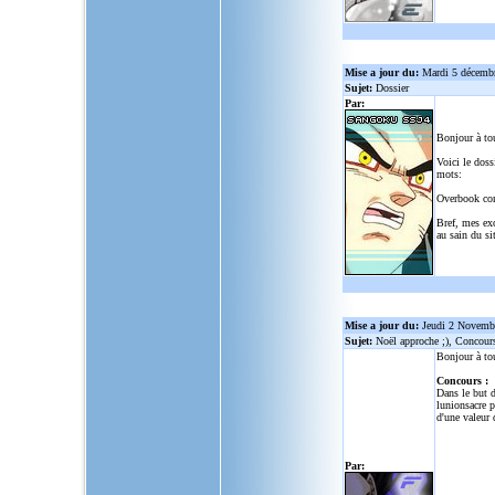
Mise a jour du:
Mardi 5 décemb
Sujet:
Dossier
Par:
Bonjour à to
Voici le doss
mots:
Overbook co
Bref, mes ex
au sain du sit
Mise a jour du:
Jeudi 2 Novemb
Sujet:
Noël approche ;), Concour
Bonjour à to
Concours :
Dans le but d
lunionsacre
po
d'une valeur 
Par: