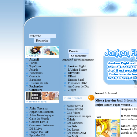
Accueil
connecté sur #lunionsacre
Forum
Top-Sites
Janken Fight
Awards
L'Union Sacrée
Partenaires
DBWorld
Contacts
DBnet
Bannieres
Dragon Sacré
Histoire du site
Puissance DBZ
Recherche
Au Coeur de Dbz
Concours
2Fight
Accueil
> Accueil
Mise a jour du:
Jeudi 3 décembr
Sujet:
Janken Fight Version 2
Avatar 64*64
Akira Toryama
Bonjour a to
Avatar 80*80
Apparition Shenron
Clip Video
Arbre Généalogique
Je vient vous
Episodes en images
Par:
Carte du Monde
vous le désir
Galerie
Combat DBGT
Les Curseurs
Comment fusionner
Janken Figh
Les Gifs
DBZ Live
Janken Fight 
Les Icones
Dragon Ball AF
gratuit et né
Les Icones AIM
Episodes DB
Les Midi