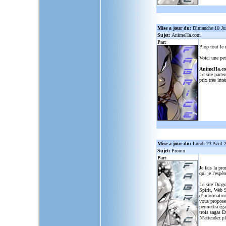
Mise a jour du:
Dimanche 10 Ju
Sujet:
AnimeHa.com
Par:
Plop tout le
Voici une pet
AnimeHa.c
Le site parte
prix très inté
Mise a jour du:
Lundi 23 Avril 
Sujet:
Promo
Par:
Je fais la pr
qui je l'espèr
Le site Drago
Spirit, Web S
d’informatio
vous propose
permettra ég
trois sagas D
N’attendez p