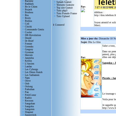
Bacterie
Splash Gratuit
Baddack
Textures Gratuite
Be le Chien
Par:
Top site Gratuit
Bojack
Tuto php3
Boubou
téléthon :
Tuto Pseudo Frame
Bra
http://don.telethon.fr
Tuto Uplaod
Broly
Bulma
Soyez attentif et sol
Cell
1
Connecté
Merci.
Chichi
Commando Geniu
Cooler
DB:Revolution
Dendé
Mise a jour du:
Dimanche 18 N
Dr Brief
Sujet:
Dbz Le film
Freezer
Salut a tous
Gotenks
Gregory
Dans un prem
Gyumao
pense), plus 
Hercule
rôles ont déjà
Par:
Janemba
Krillin
Sangoku : 
L'Ancien
Lanfan
Les Cyborgs
Les Dieux Kaioh
Les Saibamen
Nam
Piccolo : Ja
Olive
Oob
Oolong
Paikuhan
Pan
Le tournage 
PetitCoeur
Raditz
Voila pour le
Recoom
Sangohan
Je rappelle q
Sangoku
http://www.l
Sangoten
Shapner
Sporovitch