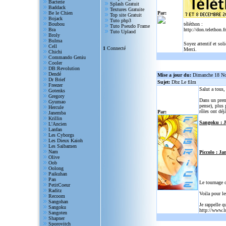
Bacterie
Splash Gratuit
Baddack
Textures Gratuite
Be le Chien
Par:
Top site Gratuit
Bojack
Tuto php3
Boubou
téléthon :
Tuto Pseudo Frame
Bra
http://don.telethon.fr
Tuto Uplaod
Broly
Bulma
Soyez attentif et sol
Cell
1
Connecté
Merci.
Chichi
Commando Geniu
Cooler
DB:Revolution
Dendé
Mise a jour du:
Dimanche 18 N
Dr Brief
Sujet:
Dbz Le film
Freezer
Salut a tous
Gotenks
Gregory
Dans un prem
Gyumao
pense), plus 
Hercule
rôles ont déjà
Par:
Janemba
Krillin
Sangoku : 
L'Ancien
Lanfan
Les Cyborgs
Les Dieux Kaioh
Les Saibamen
Nam
Piccolo : Ja
Olive
Oob
Oolong
Paikuhan
Pan
Le tournage 
PetitCoeur
Raditz
Voila pour le
Recoom
Sangohan
Je rappelle q
Sangoku
http://www.l
Sangoten
Shapner
Sporovitch