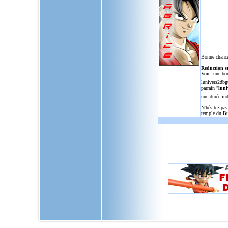
Bonne chance
Reduction s
Voici une bo
lunivers2dbg
parrain "
luni
une durée in
N'hésitez pas
temple du Bu
L'Univers de Dragon Ball GT, u
dragon,ball,z,gt,af,dragonbal