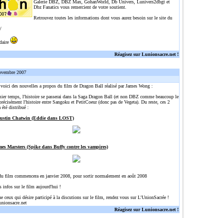
Galerie DBZ, DBZ Max, GohanWorld, Db Univers, Lunivers2dbgt et
Dbz Fanatics vous remercient de votre soutient.
Retrouvez toutes les informations dont vous aurez besoin sur le site du
/
idaire
Réagisez sur Lunionsacre.net !
ovembre 2007
, voici des nouvelles a propos du film de Dragon Ball réalisé par James Wong :
ier temps, l'histoire se passerai dans la Saga Dragon Ball (et non DBZ comme beaucoup le
précisément l'histoire entre Sangoku et PetitCoeur (donc pas de Vegeta). Du reste, ces 2
 été distribué :
Justin Chatwin (Eddie dans LOST)
mes Marsters (Spike dans Buffy contre les vampires)
du film commencera en janvier 2008, pour sortir normalement en août 2008
s infos sur le film aujourd'hui !
ue ceux qui désire participé à la discutions sur le film, rendez vous sur L'UnionSacrée !
unionsacre.net
Réagisez sur Lunionsacre.net !