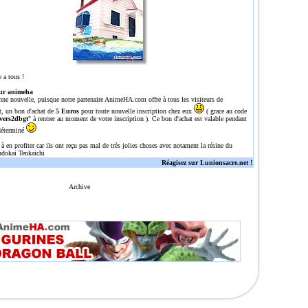
 a tous !
ur animeha
nne nouvelle, puisque notre partenaire
AnimeHA.com
offre à tous les visiteurs de
t, un bon d'achat de
5 Euros
pour toute nouvelle inscription chez eux
( grace au code
vers2dbgt
" à rentrer au moment de votre inscription ). Ce bon d'achat est valable pendant
déterminé
 à en profiter car ils ont reçu pas mal de très jolies choses avec notament la résine du
dokai Tenkaichi
Réagisez sur Lunionsacre.net !
Archive
n site tres complet sur dragon ball/Z/GT avec une tres grosse gallerie de plus de 700 images, plu
l,dragonballz,dragoballgt,dragoballaf,DBZ,DBGT,DRAGONBALL,Z,GT,AFdbz,dbgt,db,episodes,episode,o