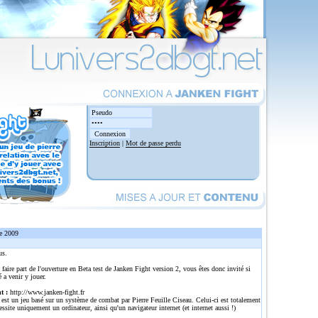
Inscription
|
Mot de passe perdu
e 2009
us.
 faire part de l'ouverture en Beta test de Janken Fight version 2, vous êtes donc invité si
é a venir y jouer.
t :
http://www.janken-fight.fr
est un jeu basé sur un système de combat par Pierre Feuille Ciseau. Celui-ci est totalement
cessite uniquement un ordinateur, ainsi qu'un navigateur internet (et internet aussi !)