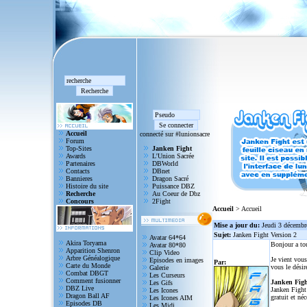
Accueil
connecté sur #lunionsacre
Forum
Top-Sites
Janken Fight
Awards
L'Union Sacrée
Partenaires
DBWorld
Contacts
DBnet
Bannieres
Dragon Sacré
Histoire du site
Puissance DBZ
Recherche
Au Coeur de Dbz
Concours
2Fight
Accueil
> Accueil
Mise a jour du:
Jeudi 3 décembr
Sujet:
Janken Fight Version 2
Avatar 64*64
Akira Toryama
Bonjour a to
Avatar 80*80
Apparition Shenron
Clip Video
Arbre Généalogique
Je vient vous
Episodes en images
Par:
Carte du Monde
vous le désir
Galerie
Combat DBGT
Les Curseurs
Comment fusionner
Janken Figh
Les Gifs
DBZ Live
Janken Fight 
Les Icones
Dragon Ball AF
gratuit et né
Les Icones AIM
Episodes DB
Les Midi