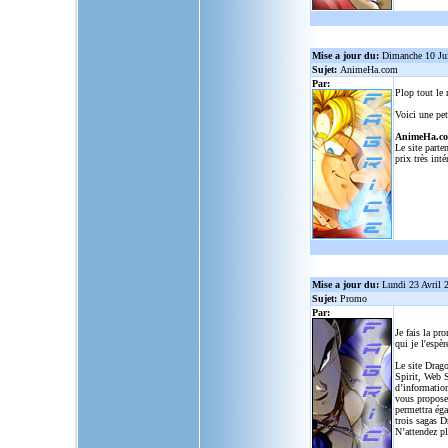
Mise a jour du:
Dimanche 10 Ju
Sujet:
AnimeHa.com
Par:
Plop tout le
Voici une pet
AnimeHa.c
Le site parte
prix très inté
Mise a jour du:
Lundi 23 Avril 
Sujet:
Promo
Par:
Je fais la pr
qui je l'espèr
Le site Drago
Spirit, Web S
d’informatio
vous propose
permettra ég
trois sagas D
N’attendez p