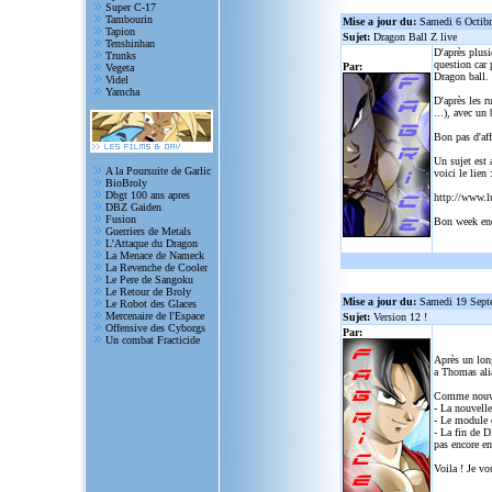
Super C-17
Tambourin
Mise a jour du:
Samedi 6 Octib
Tapion
Sujet:
Dragon Ball Z live
Tenshinhan
D'après plusi
Trunks
question car 
Par:
Vegeta
Dragon ball.
Videl
Yamcha
D'après les r
...), avec un
Bon pas d'aff
Un sujet est 
A la Poursuite de Garlic
voici le lien 
BioBroly
Dbgt 100 ans apres
http://www.l
DBZ Gaiden
Fusion
Bon week en
Guerriers de Metals
L'Attaque du Dragon
La Menace de Nameck
La Revenche de Cooler
Le Pere de Sangoku
Le Retour de Broly
Mise a jour du:
Samedi 19 Sept
Le Robot des Glaces
Mercenaire de l'Espace
Sujet:
Version 12 !
Offensive des Cyborgs
Par:
Un combat Fracticide
Après un lon
a Thomas alia
Comme nouve
- La nouvelle
- Le module d
- La fin de D
pas encore en
Voila ! Je vo