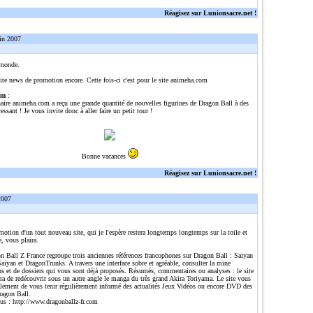
Réagisez sur Lunionsacre.net !
in 2007
 monde.
ite news de promotion encore. Cette fois-ci c'est pour le site animeha.com
om
:
naire animeha.com a reçu une grande quantité de nouvelles figurines de Dragon Ball à des
ressant ! Je vous invite donc à aller faire un petit tour !
Bonne vacances
Réagisez sur Lunionsacre.net !
2007
omotion d'un tout nouveau site, qui je l'espère restera longtemps longtemps sur la toile et
e, vous plaira.
n Ball Z France regroupe trois anciennes références francophones sur Dragon Ball : Saiyan
aiyan et DragonTrunks. A travers une interface sobre et agréable, consulter la mine
ns et de dossiers qui vous sont déjà proposés. Résumés, commentaires ou analyses : le site
ra de redécouvrir sous un autre angle le manga du très grand Akira Toriyama. Le site vous
alement de vous tenir régulièrement informé des actualités Jeux Vidéos ou encore DVD des
ragon Ball.
lus :
http://www.dragonballz-fr.com