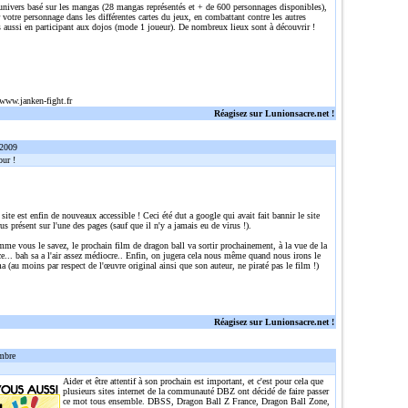
 univers basé sur les mangas (28 mangas représentés et + de 600 personnages disponibles),
r votre personnage dans les différentes cartes du jeux, en combattant contre les autres
 aussi en participant aux dojos (mode 1 joueur). De nombreux lieux sont à découvrir !
/www.janken-fight.fr
Réagisez sur Lunionsacre.net !
 2009
ur !
 site est enfin de nouveaux accessible ! Ceci été dut a google qui avait fait bannir le site
rus présent sur l'une des pages (sauf que il n'y a jamais eu de virus !).
me vous le savez, le prochain film de dragon ball va sortir prochainement, à la vue de la
... bah sa a l'air assez médiocre.. Enfin, on jugera cela nous même quand nous irons le
a (au moins par respect de l'œuvre original ainsi que son auteur, ne piraté pas le film !)
Réagisez sur Lunionsacre.net !
mbre
Aider et être attentif à son prochain est important, et c'est pour cela que
plusieurs sites internet de la communauté DBZ ont décidé de faire passer
ce mot tous ensemble. DBSS, Dragon Ball Z France, Dragon Ball Zone,