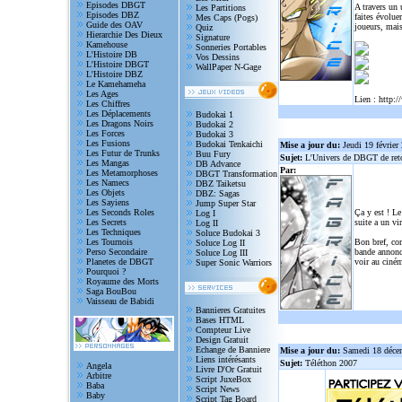
Episodes DBGT
A travers un
Les Partitions
Episodes DBZ
faites évolue
Mes Caps (Pogs)
Guide des OAV
joueurs, mais
Quiz
Hierarchie Des Dieux
Signature
Kamehouse
Sonneries Portables
L'Histoire DB
Vos Dessins
L'Histoire DBGT
WallPaper N-Gage
L'Histoire DBZ
Le Kamehameha
Les Ages
Lien :
http:/
Les Chiffres
Les Déplacements
Budokai 1
Les Dragons Noirs
Budokai 2
Les Forces
Budokai 3
Les Fusions
Budokai Tenkaichi
Mise a jour du:
Jeudi 19 février
Les Futur de Trunks
Buu Fury
Sujet:
L'Univers de DBGT de reto
Les Mangas
DB Advance
Par:
Les Metamorphoses
DBGT Transformation
Les Namecs
DBZ Taiketsu
Les Objets
DBZ: Sagas
Les Sayiens
Jump Super Star
Les Seconds Roles
Ça y est ! Le
Log I
Les Secrets
suite a un vi
Log II
Les Techniques
Soluce Budokai 3
Les Tournois
Bon bref, com
Soluce Log II
Perso Secondaire
bande annonce
Soluce Log III
Planetes de DBGT
voir au ciném
Super Sonic Warriors
Pourquoi ?
Royaume des Morts
Saga BouBou
Vaisseau de Babidi
Bannieres Gratuites
Bases HTML
Compteur Live
Design Gratuit
Echange de Banniere
Mise a jour du:
Samedi 18 déce
Liens intérésants
Sujet:
Téléthon 2007
Angela
Livre D'Or Gratuit
Arbitre
Script JuxeBox
Baba
Script News
Baby
Script Tag Board