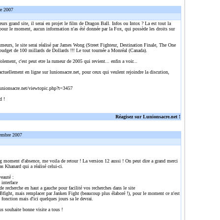
re 2007
eurs grand site, il serai en projet le film de Dragon Ball. Infos ou Intox ? La est tout la
pour le moment, aucun information n'as été donnée par la Fox, qui possède les droits sur
umeurs, le site serai réalisé par James Wong (Street Fighteur, Destination Finale, The One
 budget de 100 millards de Dollards !!! Le tout tournée a Monréal (Canada).
olement, c'est peut etre la rumeur de 2005 qui revient... enfin a voir...
actuellement en ligne sur lunionsacre.net, pour ceux qui veulent rejoindre la discution,
:
unionsacre.net/viewtopic.php?t=3457
d !
Réagisez sur Lunionsacre.net !
embre 2007
g moment d'absence, me voila de retour ! La version 12 aussi ! On peut dire a grand merci
s Khanard qui a réalisé celui-ci.
auté :
 interface
e recherche en haut a gauche pour facilité vos recherches dans le site
Bfight, mais remplacer par Janken Fight (beaucoup plus élaboré !), pour le moment ce n'est
 fonction mais d'ici quelques jours sa le devrai.
us souhaite bonne visite a tous !