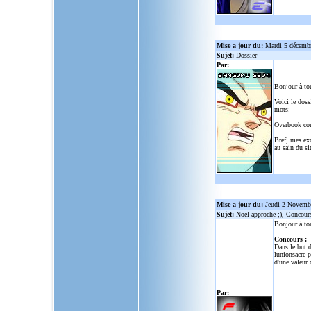
Mise a jour du:
Mardi 5 décemb
Sujet:
Dossier
Par:
Bonjour à to
Voici le doss
mots:
Overbook co
Bref, mes ex
au sain du sit
Mise a jour du:
Jeudi 2 Novemb
Sujet:
Noël approche ;), Concour
Bonjour à to
Concours :
Dans le but d
lunionsacre
po
d'une valeur 
Par: