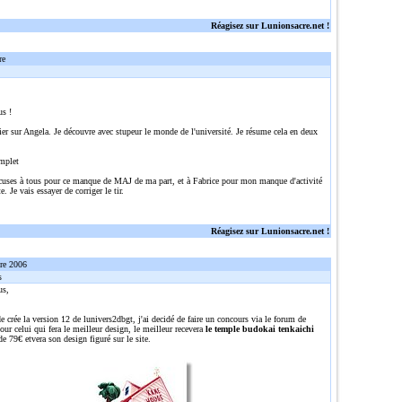
Réagisez sur Lunionsacre.net !
re
us !
ier sur Angela. Je découvre avec stupeur le monde de l'université. Je résume cela en deux
mplet
cuses à tous pour ce manque de MAJ de ma part, et à Fabrice pour mon manque d'activité
e. Je vais essayer de corriger le tir.
Réagisez sur Lunionsacre.net !
re 2006
s
us,
e crée la version 12 de lunivers2dbgt, j'ai decidé de faire un concours via le forum de
ur celui qui fera le meilleur design, le meilleur recevera
le temple budokai tenkaichi
de 79€ etvera son design figuré sur le site.